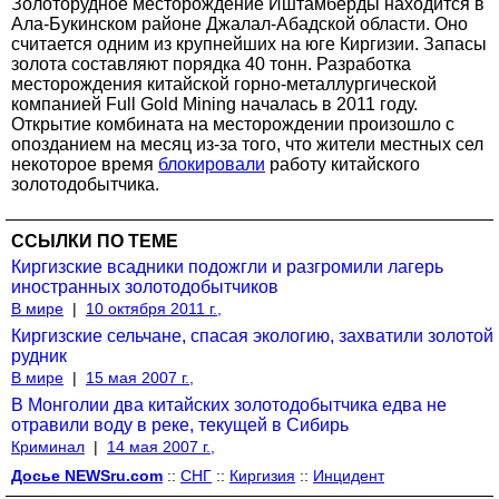
Золоторудное месторождение Иштамберды находится в
Ала-Букинском районе Джалал-Абадской области. Оно
считается одним из крупнейших на юге Киргизии. Запасы
золота составляют порядка 40 тонн. Разработка
месторождения китайской горно-металлургической
компанией Full Gold Mining началась в 2011 году.
Открытие комбината на месторождении произошло с
опозданием на месяц из-за того, что жители местных сел
некоторое время
блокировали
работу китайского
золотодобытчика.
ССЫЛКИ ПО ТЕМЕ
Киргизские всадники подожгли и разгромили лагерь
иностранных золотодобытчиков
В мире
|
10 октября 2011 г.,
Киргизские сельчане, спасая экологию, захватили золотой
рудник
В мире
|
15 мая 2007 г.,
В Монголии два китайских золотодобытчика едва не
отравили воду в реке, текущей в Сибирь
Криминал
|
14 мая 2007 г.,
Досье NEWSru.com
::
СНГ
::
Киргизия
::
Инцидент