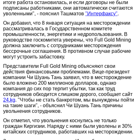
итоге работа остановилась, и если договоры не были
подписаны работниками, они автоматически считаются
уволенными", - пояснил Ташматов
"Интерфаксу"
.
Он добавил, что 8 января ситуация на месторождении
рассматривалась в Государственном комитете
промышленности, энергетики и недропользования. В
руководстве госкомитета уверены, что Full Gold Mining
должна заключить с сотрудниками месторождения
бессрочные соглашения. В противном случае рабочие
могут устроить забастовку.
Представители Full Gold Mining объясняют свои
действия финансовыми проблемами. Вице-президент
компании Чи Шуань Тань заявил, что в месторождение
было вложено 200 миллионов долларов, однако
компания до сих пор терпит убытки, так как труд
сотрудников обходится слишком дорого, сообщает сайт
24.kg
. "Чтобы не стать банкротом, мы вынуждены пойти
на такие шаги", - объяснил Чи Шуань Тань причины
увольнения сотрудников.
Он отметил, что увольнения коснулись не только
граждан Киргизии. Наряду с ними были уволены и 30%
китайских сотрудников, работавших на месторождении.