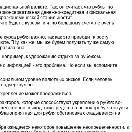
иональной валюте. Так, он считает, что рубль "по
уперконсервативная денежно-кредитная и фискальная
акроэкономической стабильности".
то будет с курсом, и я, по большому счету, не очень
урса рубля важно, так как это приводит к росту
юте. "Ну, как же, мы же будем получать ту же самую
зразила она.
, например, к удорожанию отдыха за рубежом.
те с инфляцией - это проблема. Но если вы вспомните
рсональном уровне валютных рисков. Если человек
 подчеркнул он.
 укрепление может продолжиться.
акторов, которые способствуют укреплению рубля: во-
етственно, выход этих средств на рынок требует покупки
 благоприятная для рубля обстановка складывается на
тябре ожидается некоторое повышение неопределенности, в