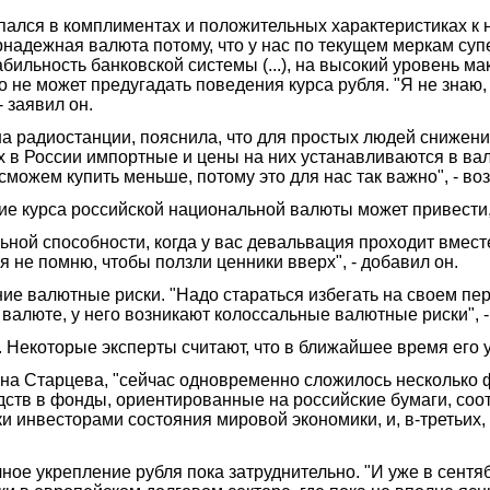
ся в комплиментах и положительных характеристиках к нац
ернадежная валюта потому, что у нас по текущем меркам с
бильность банковской системы (...), на высокий уровень м
 не может предугадать поведения курса рубля. "Я не знаю, ч
 заявил он.
радиостанции, пояснила, что для простых людей снижение к
их в России импортные и цены на них устанавливаются в вал
 сможем купить меньше, потому это для нас так важно", - во
ние курса российской национальной валюты может привести
льной способности, когда у вас девальвация проходит вмес
 я не помню, чтобы ползли ценники вверх", - добавил он.
ие валютные риски. "Надо стараться избегать на своем пе
 валюте, у него возникают колоссальные валютные риски", -
. Некоторые эксперты считают, что в ближайшее время его
а Старцева, "сейчас одновременно сложилось несколько ф
тв в фонды, ориентированные на российские бумаги, соотв
и инвесторами состояния мировой экономики, и, в-третьих,
чное укрепление рубля пока затруднительно. "И уже в сен