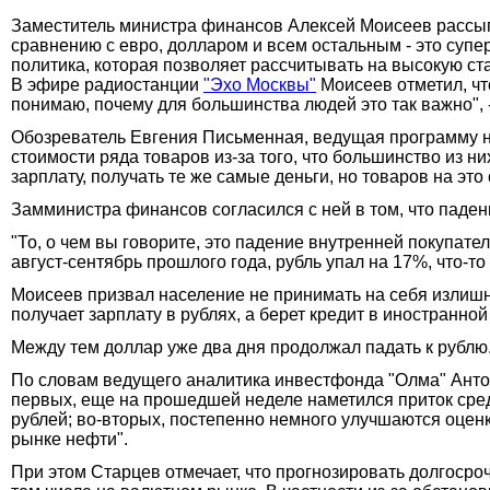
Заместитель министра финансов Алексей Моисеев рассыпал
сравнению с евро, долларом и всем остальным - это суп
политика, которая позволяет рассчитывать на высокую ста
В эфире радиостанции
"Эхо Москвы"
Моисеев отметил, что
понимаю, почему для большинства людей это так важно", -
Обозреватель Евгения Письменная, ведущая программу на 
стоимости ряда товаров из-за того, что большинство из н
зарплату, получать те же самые деньги, но товаров на это
Замминистра финансов согласился с ней в том, что паде
"То, о чем вы говорите, это падение внутренней покупате
август-сентябрь прошлого года, рубль упал на 17%, что-то
Моисеев призвал население не принимать на себя излишн
получает зарплату в рублях, а берет кредит в иностранной
Между тем доллар уже два дня продолжал падать к рублю
По словам ведущего аналитика инвестфонда "Олма" Антон
первых, еще на прошедшей неделе наметился приток средс
рублей; во-вторых, постепенно немного улучшаются оценк
рынке нефти".
При этом Старцев отмечает, что прогнозировать долгосро