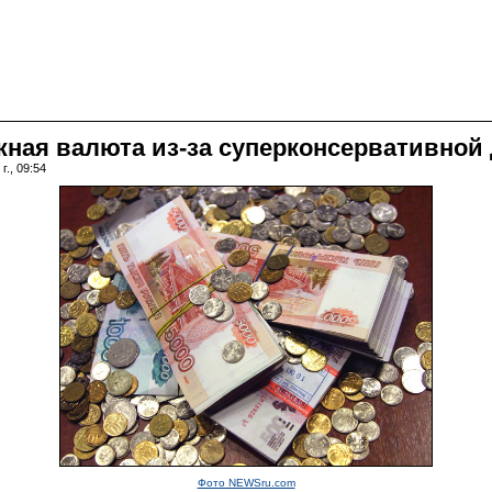
жная валюта из-за суперконсервативной
г., 09:54
Фото NEWSru.com