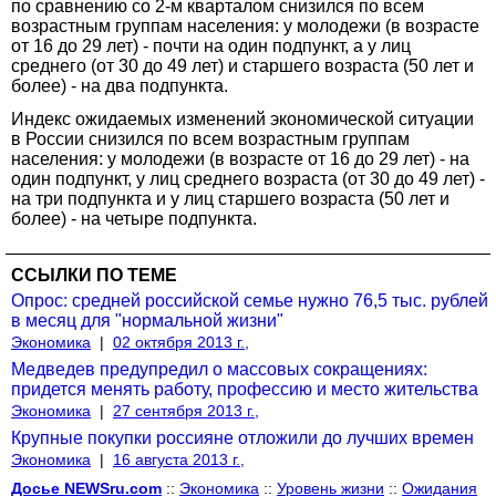
по сравнению со 2-м кварталом снизился по всем
возрастным группам населения: у молодежи (в возрасте
от 16 до 29 лет) - почти на один подпункт, а у лиц
среднего (от 30 до 49 лет) и старшего возраста (50 лет и
более) - на два подпункта.
Индекс ожидаемых изменений экономической ситуации
в России снизился по всем возрастным группам
населения: у молодежи (в возрасте от 16 до 29 лет) - на
один подпункт, у лиц среднего возраста (от 30 до 49 лет) -
на три подпункта и у лиц старшего возраста (50 лет и
более) - на четыре подпункта.
ССЫЛКИ ПО ТЕМЕ
Опрос: средней российской семье нужно 76,5 тыс. рублей
в месяц для "нормальной жизни"
Экономика
|
02 октября 2013 г.,
Медведев предупредил о массовых сокращениях:
придется менять работу, профессию и место жительства
Экономика
|
27 сентября 2013 г.,
Крупные покупки россияне отложили до лучших времен
Экономика
|
16 августа 2013 г.,
Досье NEWSru.com
::
Экономика
::
Уровень жизни
::
Ожидания