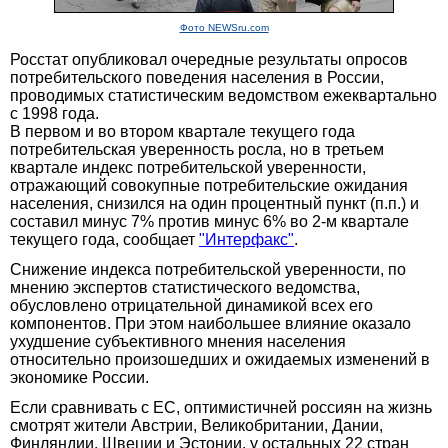
Фото NEWSru.com
Росстат опубликовал очередные результаты опросов
потребительского поведения населения в России,
проводимых статистическим ведомством ежеквартально
с 1998 года.
В первом и во втором квартале текущего года
потребительская уверенность росла, но в третьем
квартале индекс потребительской уверенности,
отражающий совокупные потребительские ожидания
населения, снизился на один процентный пункт (п.п.) и
составил минус 7% против минус 6% во 2-м квартале
текущего года, сообщает
"Интерфакс"
.
Снижение индекса потребительской уверенности, по
мнению экспертов статистического ведомства,
обусловлено отрицательной динамикой всех его
компонентов. При этом наибольшее влияние оказало
ухудшение субъективного мнения населения
относительно произошедших и ожидаемых изменений в
экономике России.
Если сравнивать с ЕС, оптимистичней россиян на жизнь
смотрят жители Австрии, Великобритании, Дании,
Финляндии, Швеции и Эстонии, у остальных 22 стран