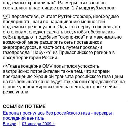
подземных хранилищах". Размеры этих запасов
составляют в настоящее время 1,7 млрд куб.метров.
В перспективе, считает Руттенсторфер, необходимо
предпринять шаги по наращиванию мощностей
подземных резервуаров. Однако в первую очередь, по
его словам, следует сделать все, чтобы обезопасить
себя впредь от подобных "сюрпризов" и в максимально
возможной мере расширить сеть поставщиков
энергоресурсов, в частности, путем прокладки
газопровода "Набукко" из Прикаспийского региона в
обход территории России.
Глава концерна OMV попытался успокоить
австрийских потребителей также тем, что вопреки
прекращению Украиной транзита российского газа цены
на газ повышаться не будут, так как они определяются на
основе уровня мировых цен на нефть, которые сейчас
резко упали
ССЫЛКИ ПО ТЕМЕ
Европа проснулась без российского газа - перекрыт
последний вентиль
В мире
|
07 января 2009 г.,