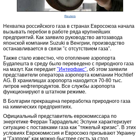
Reuters
Нехватка российского газа в странах Евросоюза начала
вызывать перебои в работе ряда крупнейших
предприятий. Как заявило руководство автозавода
японской компании Suzuki в Венгрии, производство
останавливается в связи "с отсутствием газа".
Также стало известно, что отопление аэропорта
Будапешта в среду было переведено с природного газа
на мазут. Как передает
"Интерфакс"
, об этом заявили
представители оператора аэропорта компании Hochtief
AG. В хранилищах аэропорта находится 70-80 тыс.
литров нефтепродуктов. Все службы аэропорта
функционируют в штатном режиме.
В Болгарии прекращена переработка природного газа
на химических предприятиях.
Официальный представитель еврокомиссара по
энергетике Ферран Таррадельяс Эспуни характеризует
ситуацию с поставками газа как "тяжелый кризис". В этих
условиях Еврокомиссия и Евросоюз призывают Украину
и "Газпром" как можно быстрее сесть за стол