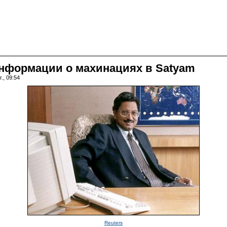
нформации о махинациях в Satyam
., 09:54
Reuters