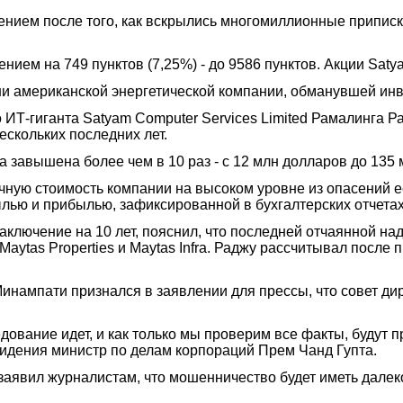
нием после того, как вскрылись многомиллионные приписки
ием на 749 пунктов (7,25%) - до 9586 пунктов. Акции Saty
ни американской энергетической компании, обманувшей инв
 ИТ-гиганта Satyam Computer Services Limited Рамалинга Р
скольких последних лет.
 завышена более чем в 10 раз - с 12 млн долларов до 135 
ную стоимость компании на высоком уровне из опасений ее
ью и прибылью, зафиксированной в бухгалтерских отчетах,
аключение на 10 лет, пояснил, что последней отчаянной н
tas Properties и Maytas Infra. Раджу рассчитывал после п
нампати признался в заявлении для прессы, что совет д
дование идет, и как только мы проверим все факты, будут 
евидения министр по делам корпораций Прем Чанд Гупта.
аявил журналистам, что мошенничество будет иметь далеко