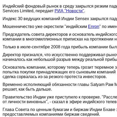
Индийский фондовый рынок в среду закрылся резким паде
Services Limited, передает
РИА "Новости"
.
Индекс 30 ведущих компаний Индии Sensex закрылся паден
Мошенничество уже окрестили "индийским
Enron
" по име
Председатель совета директоров и основатель индийского
компании в многомиллионных приписках на протяжении не
Только в июле-сентябре 2008 года прибыль компании была
Директор признался, что искусственно поддерживал рыноч
начиналось как небольшой разрыв между реальной прибыл
Основатель компании, которому теперь грозит тюремное з
попытка покупки принадлежащих его сыновьям компаний May
сделка сорвалась из-за резкого протеста инвесторов.
Временно исполняющий обязанности главы Satyam Рам Ми
решает, как быть дальше.
Правительство Индии уже приступило к проверке. "Рассле
от личности виновных", - сказал в эфире индийского тел
Глава Совета по ценным бумагам и биржам Индии Бхаве з
предоставляемых компаниями биржам сведений.