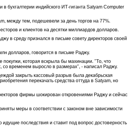
 в бухгалтерии индийского ИТ-гиганта Satyam Computer
am, между тем, подешевели за день торгов на 77%.
есторов и клиентов на десятки миллиардов долларов.
аджу в среду признался в письме совету директоров своей
млн долларов, говорится в письме Раджу.
 покупки, которая вскрыла бы махинации. "То, что
 со временем выросло в размерах", - написал Раджу.
адеждой закрыть кассовый разрыв была декабрьская
риобретения перекачать средства оттуда в Satyam, но
иректоров фирмы шокирован откровениями Раджу и сейчас
приняты меры в соответствии с законом вне зависимости
 идущие последствия и ставит под вопрос достоверность