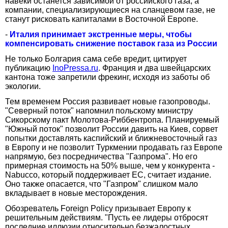
навеки останется зависимой от российского газа, а
компании, специализирующиеся на сланцевом газе, не
станут рисковать капиталами в Восточной Европе.
-
Италия принимает экстренные меры, чтобы
компенсировать снижение поставок газа из России
Не только Болгария сама себе вредит, цитирует
публикацию
InoPressa.ru
. Франция и два швейцарских
кантона тоже запретили фрекинг, исходя из заботы об
экологии.
Тем временем Россия развивает новые газопроводы.
"Северный поток" напомнил польскому министру
Сикорскому пакт Молотова-Риббентропа. Планируемый
"Южный поток" позволит России давить на Киев, сорвет
попытки доставлять каспийский и ближневосточный газ
в Европу и не позволит Туркмении продавать газ Европе
напрямую, без посредничества "Газпрома". Но его
примерная стоимость на 50% выше, чем у конкурента -
Nabucco, который поддерживает ЕС, считает издание.
Оно также опасается, что "Газпром" слишком мало
вкладывает в новые месторождения.
Обозреватель Foreign Policy призывает Европу к
решительным действиям. "Пусть ее лидеры отбросят
последние иллюзии относительно безжалостных,