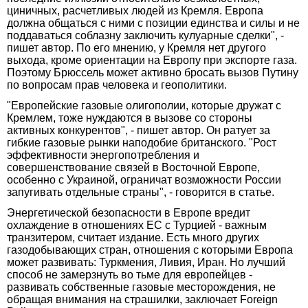
циничных, расчетливых людей из Кремля. Европа
должна общаться с ними с позиции единства и силы и не
поддаваться соблазну заключить кулуарные сделки", -
пишет автор. По его мнению, у Кремля нет другого
выхода, кроме ориентации на Европу при экспорте газа.
Поэтому Брюссель может активно бросать вызов Путину
по вопросам прав человека и геополитики.
"Европейские газовые олигополии, которые дружат с
Кремлем, тоже нуждаются в вызове со стороны
активных конкурентов", - пишет автор. Он ратует за
гибкие газовые рынки наподобие британского. "Рост
эффективности энергопотребления и
совершенствование связей в Восточной Европе,
особенно с Украиной, ограничат возможности России
запугивать отдельные страны", - говорится в статье.
Энергетической безопасности в Европе вредит
охлаждение в отношениях ЕС с Турцией - важным
транзитером, считает издание. Есть много других
газодобывающих стран, отношения с которыми Европа
может развивать: Туркмения, Ливия, Иран. Но лучший
способ не замерзнуть во тьме для европейцев -
развивать собственные газовые месторождения, не
обращая внимания на страшилки, заключает Foreign