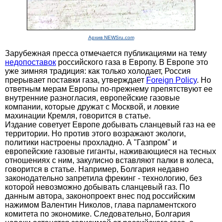
Архив NEWSru.com
Зарубежная пресса отмечается публикациями на тему
недопоставок
российского газа в Европу. В Европе это
уже зимняя традиция: как только холодает, Россия
прерывает поставки газа, утверждает
Foreign Policy
. Но
ответным мерам Европы по-прежнему препятствуют ее
внутренние разногласия, европейские газовые
компании, которые дружат с Москвой, и ловкие
махинации Кремля, говорится в статье.
Издание советует Европе добывать сланцевый газ на ее
территории. Но против этого возражают экологи,
политики настроены прохладно. А "Газпром" и
европейские газовые гиганты, наживающиеся на тесных
отношениях с ним, закулисно вставляют палки в колеса,
говорится в статье. Например, Болгария недавно
законодательно запретила фрекинг - технологию, без
которой невозможно добывать сланцевый газ. По
данным автора, законопроект внес под российским
нажимом Валентин Николов, глава парламентского
комитета по экономике. Следовательно, Болгария