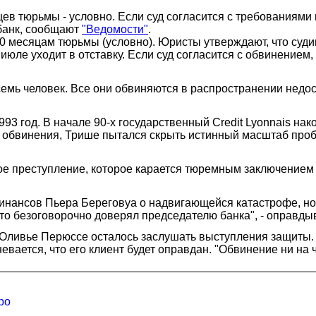
ев тюрьмы - условно. Если суд согласится с требованиями
банк, сообщают
"Ведомости"
.
0 месяцам тюрьмы (условно). Юристы утверждают, что суди
июле уходит в отставку. Если суд согласится с обвинением
семь человек. Все они обвиняются в распространении нед
93 год. В начале 90-х государственный Credit Lyonnais на
и обвинения, Трише пытался скрыть истинный масштаб проб
е преступление, которое карается тюремным заключением н
инансов Пьера Береговуа о надвигающейся катастрофе, но
то безоговорочно доверял председателю банка", - оправды
ливье Перюссе осталось заслушать выступления защиты. По
вается, что его клиент будет оправдан. "Обвинение ни на ч
ро