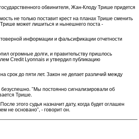
 государственного обвинителя, Жан-Клоду Трише придется
мость не только поставит крест на планах Трише сменить
, Трише может лишиться и нынешнего поста -
остоверной информации и фальсификации отчетности
копил огромные долги, и правительству пришлось
лем Credit Lyonnais и утвердил публикацию
а срок до пяти лет. Закон не делает различий между
 безуспешно. "Мы постоянно сигнализировали об
вается Трише.
сле этого судья назначит дату, когда будет оглашен
ем не основано", - говорит он.