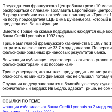
Председателю французского Центробанка грозит 10 месяц
распрощаться с планами возглавить Европейский центро
В среду гособвинитель потребовал приговорить Трише к 1
на посту председателя ЕЦБ Вима Дуйзенберга, который в 
председателя Банка Франции.
Вместе с Трише на скамье подсудимых находятся еще во
банка Credit Lyonnais в 1992 году.
Трише был главой французского казначейства с 1987 по 19
потратить на его спасение 33,7 млрд долларов. По верси
фальсифицированных финансовых результатов банка.
Во Франции публикация недостоверных отчетов - уголовно
фальсификаторами и их пособниками.
Трише утверждает, что пытался предупредить министра ф
опасности, но министр финансов нас не слышал, потому ч
Слушания по делу завершатся в ближайшую среду: судье О
окончательный вердикт. Ив Бодло, адвокат Трише, не сомне
ССЫЛКИ ПО ТЕМЕ
Франция избавилась от банка Credit Lyonnais за 2 млрд ев
Экономика
|
25 ноября 2002 г.,