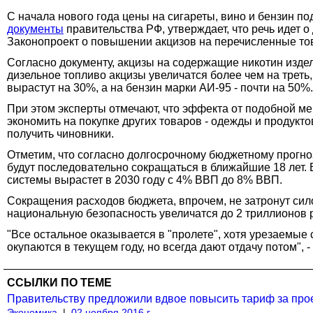
С начала нового года цены на сигареты, вино и бензин п
документы
правительства РФ, утверждает, что речь идет 
Законопроект о повышении акцизов на перечисленные то
Согласно документу, акцизы на содержащие никотин издели
дизельное топливо акцизы увеличатся более чем на треть,
вырастут на 30%, а на бензин марки АИ-95 - почти на 50%.
При этом эксперты отмечают, что эффекта от подобной ме
экономить на покупке других товаров - одежды и продукт
получить чиновники.
Отметим, что согласно долгосрочному бюджетному прогно
будут последовательно сокращаться в ближайшие 18 лет. В
системы вырастет в 2030 году с 4% ВВП до 8% ВВП.
Сокращения расходов бюджета, впрочем, не затронут сил
национальную безопасность увеличатся до 2 триллионов 
"Все остальное оказывается в "пролете", хотя урезаемые
окупаются в текущем году, но всегда дают отдачу потом", -
ССЫЛКИ ПО ТЕМЕ
Правительству предложили вдвое повысить тариф за пр
Экономика
|
02 ноября 2016 г.,