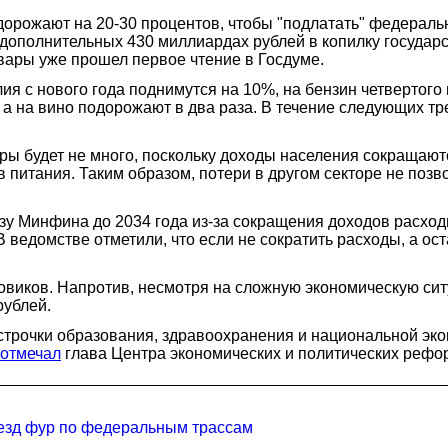
одорожают на 20-30 процентов, чтобы "подлатать" федерал
о дополнительных 430 миллиардах рублей в копилку государс
вары уже прошел первое чтение в Госдуме.
я с нового года поднимутся на 10%, на бензин четвертого и
 а на вино подорожают в два раза. В течение следующих тр
ры будет не много, поскольку доходы населения сокращаются
ов питания. Таким образом, потери в другом секторе не по
зу Минфина до 2034 года из-за сокращения доходов расхо
 ведомстве отметили, что если не сократить расходы, а ос
овиков. Напротив, несмотря на сложную экономическую ситу
рублей.
 строчки образования, здравоохранения и национальной экон
отмечал
глава Центра экономических и политических рефо
оезд фур по федеральным трассам