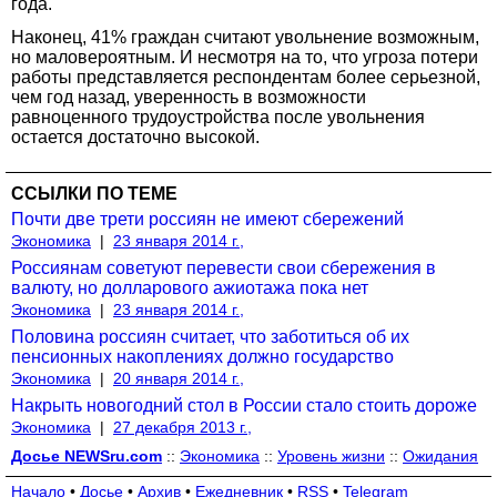
года.
Наконец, 41% граждан считают увольнение возможным,
но маловероятным. И несмотря на то, что угроза потери
работы представляется респондентам более серьезной,
чем год назад, уверенность в возможности
равноценного трудоустройства после увольнения
остается достаточно высокой.
ССЫЛКИ ПО ТЕМЕ
Почти две трети россиян не имеют сбережений
Экономика
|
23 января 2014 г.,
Россиянам советуют перевести свои сбережения в
валюту, но долларового ажиотажа пока нет
Экономика
|
23 января 2014 г.,
Половина россиян считает, что заботиться об их
пенсионных накоплениях должно государство
Экономика
|
20 января 2014 г.,
Накрыть новогодний стол в России стало стоить дороже
Экономика
|
27 декабря 2013 г.,
Досье NEWSru.com
::
Экономика
::
Уровень жизни
::
Ожидания
Начало
•
Досье
•
Архив
•
Ежедневник
•
RSS
•
Telegram