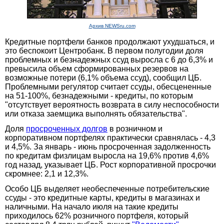
Архив NEWSru.com
Кредитные портфели банков продолжают ухудшаться, и
это беспокоит Центробанк. В первом полугодии доля
проблемных и безнадежных ссуд выросла с 6 до 6,3% и
превысила объем сформированных резервов на
возможные потери (6,1% объема ссуд), сообщил ЦБ.
Проблемными регулятор считает ссуды, обесцененные
на 51-100%, безнадежными - кредиты, по которым
"отсутствует вероятность возврата в силу неспособности
или отказа заемщика выполнять обязательства".
Доля
просроченных долгов
в розничном и
корпоративном портфелях практически сравнялась - 4,3
и 4,5%. За январь - июнь просроченная задолженность
по кредитам физлицам выросла на 19,6% против 4,6%
год назад, указывает ЦБ. Рост корпоративной просрочки
скромнее: 2,1 и 12,3%.
Особо ЦБ выделяет необеспеченные потребительские
ссуды - это кредитные карты, кредиты в магазинах и
наличными. На начало июля на такие кредиты
приходилось 62% розничного портфеля, который