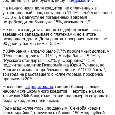
составлял 8,4 трлн рублей, пишут
"Ведомости"
.
На начало июля доля кредитов, не оплаченных в
установленный срок, составляла 11,6%, необеспеченных
- 13,3%, а к августу не погашенных вовремя
потребкредитов было уже 15%, указывает ЦБ.
Не все эти кредиты становятся дефолтными: часть
заемщиков запаздывает с платежами, но в итоге
возвращает долги. Доля долгов, просроченных свыше
90 дней, у банков ниже - 5,3%.
У ХКФ-банка к апрелю было 7,7% проблемных долгов, у
"Ренессанс кредита" - 11%, у Альфа-банка - 5,9%, у
"Русского стандарта" - 5,2%, у "Сбербанка" - 3%,
подсчитал аналитик Газпромбанка Юрий Тулинов, но
многие списывают проблемные долги. У "ОТП банка",
три года не работавшего с коллекторами, просрочка
превысила 20%.
Население
закредитовано
, говорят банкиры, люди
набрали слишком много кредитов. Некоторые банки,
такие как ХКФ-банк, с мая стали планомерно сокращать
выдачу кредитов наличными.
Год назад коллекторы, по данным "Секвойя кредит
консолидейшн", получили от банков 150 млрд рублей