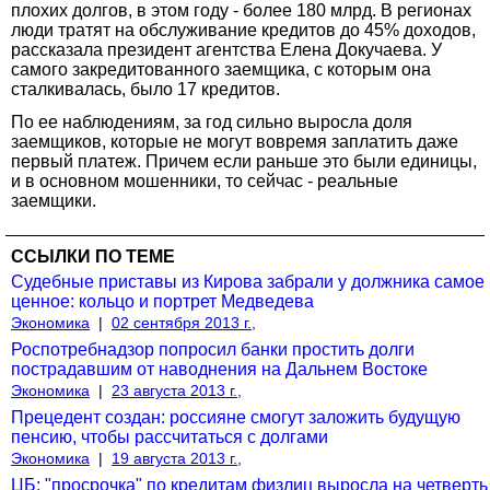
плохих долгов, в этом году - более 180 млрд. В регионах
люди тратят на обслуживание кредитов до 45% доходов,
рассказала президент агентства Елена Докучаева. У
самого закредитованного заемщика, с которым она
сталкивалась, было 17 кредитов.
По ее наблюдениям, за год сильно выросла доля
заемщиков, которые не могут вовремя заплатить даже
первый платеж. Причем если раньше это были единицы,
и в основном мошенники, то сейчас - реальные
заемщики.
ССЫЛКИ ПО ТЕМЕ
Судебные приставы из Кирова забрали у должника самое
ценное: кольцо и портрет Медведева
Экономика
|
02 сентября 2013 г.,
Роспотребнадзор попросил банки простить долги
пострадавшим от наводнения на Дальнем Востоке
Экономика
|
23 августа 2013 г.,
Прецедент создан: россияне смогут заложить будущую
пенсию, чтобы рассчитаться с долгами
Экономика
|
19 августа 2013 г.,
ЦБ: "просрочка" по кредитам физлиц выросла на четверть