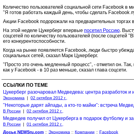
Количество пользователей социальной сети Facebook в ми
"Я готов работать каждый день, чтобы сделать Facebook л
Акции Facebook подорожали на предварительных торгах в
На этой неделе Цукерберг впервые
посетил Россию
. Выс
соцсетей по количеству пользователей (после соцсетей "В
его конкурентоспособности.
Когда на рынке появляется Facebook, люди быстро убежд
социальных сетей, сказал Марк Цукерберг.
"Просто это очень медленный процесс", - отметил он. Так,
как у Facebook - в 10 раз меньше, сказал глава соцсети.
ССЫЛКИ ПО ТЕМЕ
Цукерберг разочаровал Медведева: центра разработок и и
Экономика
|
02 октября 2012 г.,
"Некоторые дарят айпады, а кто-то майки": встреча Медв
В России
|
02 октября 2012 г.,
Медведев получил от Цукерберга в подарок футболку и з
В России
|
01 октября 2012 г.,
Досье NEWSru.com
::
Экономика
::
Компании
::
Facebook