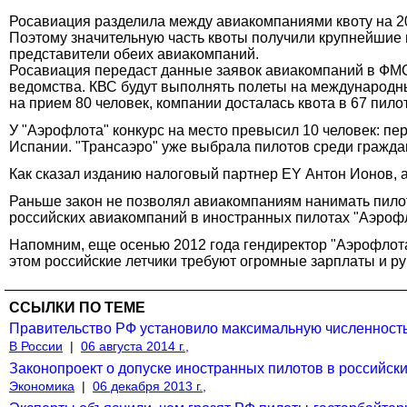
Росавиация разделила между авиакомпаниями квоту на 200
Поэтому значительную часть квоты получили крупнейшие 
представители обеих авиакомпаний.
Росавиация передаст данные заявок авиакомпаний в ФМС,
ведомства. КВС будут выполнять полеты на международных
на прием 80 человек, компании досталась квота в 67 пило
У "Аэрофлота" конкурс на место превысил 10 человек: пе
Испании. "Трансаэро" уже выбрала пилотов среди гражда
Как сказал изданию налоговый партнер EY Антон Ионов, 
Раньше закон не позволял авиакомпаниям нанимать пилота
российских авиакомпаний в иностранных пилотах "Аэрофл
Напомним, еще осенью 2012 года гендиректор "Аэрофлот
этом российские летчики требуют огромные зарплаты и ру
ССЫЛКИ ПО ТЕМЕ
Правительство РФ установило максимальную численност
В России
|
06 августа 2014 г.,
Законопроект о допуске иностранных пилотов в российск
Экономика
|
06 декабря 2013 г.,