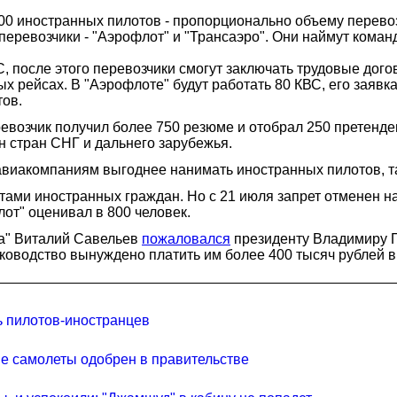
 иностранных пилотов - пропорционально объему перевозок
перевозчики - "Аэрофлот" и "Трансаэро". Они наймут кома
 после этого перевозчики смогут заключать трудовые дого
 рейсах. В "Аэрофлоте" будут работать 80 КВС, его заявк
тов.
ревозчик получил более 750 резюме и отобрал 250 претенден
н стран СНГ и дальнего зарубежья.
авиакомпаниям выгоднее нанимать иностранных пилотов, так
ми иностранных граждан. Но с 21 июля запрет отменен на 
от" оценивал в 800 человек.
а" Виталий Савельев
пожаловался
президенту Владимиру П
ководство вынуждено платить им более 400 тысяч рублей в
ь пилотов-иностранцев
ие самолеты одобрен в правительстве