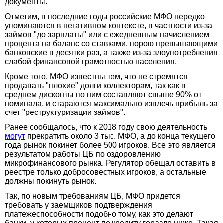
документы.
Отметим, в последние годы российские МФО нередко
упоминаются в негативном контексте, в частности из-за
займов "до зарплаты" или с ежедневным начислением
процента на баланс со ставками, порою превышающими
банковские в десятки раз, а также из-за злоупотребления
слабой финансовой грамотностью населения.
Кроме того, МФО известны тем, что не стремятся
продавать "плохие" долги коллекторам, так как в
среднем дисконты по ним составляют свыше 90% от
номинала, и стараются максимально извлечь прибыль за
счет "реструктуризации займов".
Ранее сообщалось, что к 2018 году свою деятельность
могут
прекратить около 3 тыс. МФО, а до конца текущего
года рынок покинет более 500 игроков. Все это является
результатом работы ЦБ по оздоровлению
микрофинансового рынка. Регулятор обещал оставить в
реестре только добросовестных игроков, а остальные
должны покинуть рынок.
Так, по новым требованиям ЦБ, МФО придется
требовать у заемщиков подтверждения
платежеспособности подобно тому, как это делают
банки, у которых процент по кредиту гораздо ниже. Такая