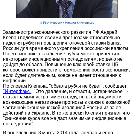
© РИА Новости / Михаил Климентьев
Замминистра экономического развития РФ Андрей
Клепач поделился своими прогнозами относительно
падения рубля и повышения ключевой ставки Банка
России для временного укрепления российской валюты.
По его мнению, ослабление рубля может привести к
некоторым инфляционным последствиям, но дело не
дойдет до обвала. Повышение ключевой ставки ЦБ,
которое может привести к торможению роста экономики,
если будет длительным, вовсе не имеет отношения к
инфляции.
По словам Клепача, "обвала рубля не будет", сообщает
"Интерфакс"
. "Это давление, и отчасти, истерическое", -
сказал замминистра, имея в виду, по всей видимости,
возникающие негативные прогнозы в связи с возможной
частичной экономической изоляцией России из-за ее
действий на Украине. В то же время Клепач признал, что
"снижение курса все же даст значимые инфляционные
последствия".
В понедельник, 3 марта 2014 года, доллар и евро