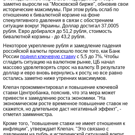
заметно выросли на "Московской бирже", обновив свои
исторические максимумы. При этом рубль ослаб по
отношению к бивалютной корзине на фоне
спекулятивного давления в связи с обострением
ситуации вокруг Украины. Доллар достигал 37,0005
рубля. Евро добирался до 51,2 рубля, стоимость
бивалютной корзины - до 43,2 рубля.
Некоторое укрепление рубля и замедление падения
российской валюты произошло после того, как Банк
России
поднял ключевую ставку
с 5,5 до 7%. Чтобы
сгладить ситуацию на валютном рынке, ЦБ начал
массово удовлетворять спрос на валюту. В результате
доллар и евро вновь вернулись к росту, но все равно
остались заметно ниже утренних максимумов.
Клепач прокомментировал и повышение ключевой
ставки Центробанка, пояснив, что эта мера может
привести к замедлению роста экономики. "На
экономическом росте временное повышение ставок не
скажется, но длительное даст негативный эффект", -
отметил замминистра.
Кроме того, "повышение ставки не имеет отношения к
инфляции", утверждает Клепач. "Это связано с
давлением на рубль и истерической ситуацией вокруг