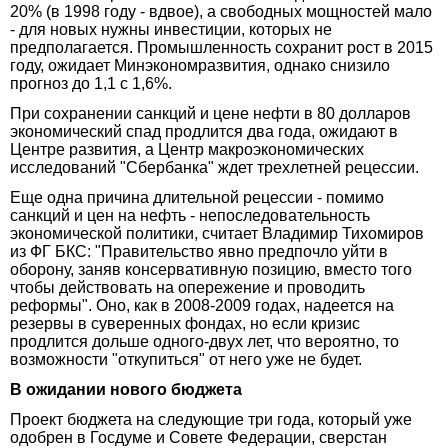
20% (в 1998 году - вдвое), а свободных мощностей мало
- для новых нужны инвестиции, которых не
предполагается. Промышленность сохранит рост в 2015
году, ожидает Минэкономразвития, однако снизило
прогноз до 1,1 с 1,6%.
При сохранении санкций и цене нефти в 80 долларов
экономический спад продлится два года, ожидают в
Центре развития, а Центр макроэкономических
исследований "Сбербанка" ждет трехлетней рецессии.
Еще одна причина длительной рецессии - помимо
санкций и цен на нефть - непоследовательность
экономической политики, считает Владимир Тихомиров
из ФГ БКС: "Правительство явно предпочло уйти в
оборону, заняв консервативную позицию, вместо того
чтобы действовать на опережение и проводить
реформы". Оно, как в 2008-2009 годах, надеется на
резервы в суверенных фондах, но если кризис
продлится дольше одного-двух лет, что вероятно, то
возможности "откупиться" от него уже не будет.
В ожидании нового бюджета
Проект бюджета на следующие три года, который уже
одобрен в Госдуме и Совете Федерации, сверстан