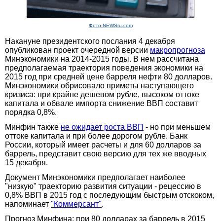
Фото NEWSru.com
Накануне президентского послания 4 декабря
опубликован проект очередной версии
макропрогноза
Минэкономики на 2014-2015 годы. В нем рассчитана
предполагаемая траектория поведения экономики на
2015 год при средней цене барреля нефти 80 долларов.
Минэкономики обрисовало приметы наступающего
кризиса: при крайне дешевом рубле, высоком оттоке
капитала и обвале импорта снижение ВВП составит
порядка 0,8%.
Минфин также
не ожидает роста ВВП
- но при меньшем
оттоке капитала и при более дорогом рубле. Банк
России, который имеет расчеты и для 60 долларов за
баррель, представит свою версию для тех же вводных
15 декабря.
Документ Минэкономики предполагает наиболее
"низкую" траекторию развития ситуации - рецессию в
0,8% ВВП в 2015 год с последующим быстрым отскоком,
напоминает
"Коммерсант"
.
Прогноз Минфина: при 80 долларах за баррель в 2015