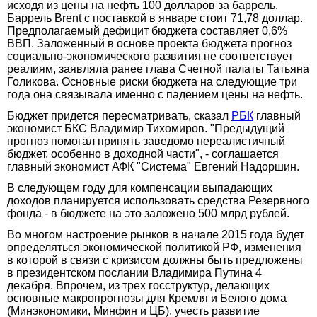
исходя из цены на нефть 100 долларов за баррель.
Баррель Brent c поставкой в январе стоит 71,78 доллар.
Предполагаемый дефицит бюджета составляет 0,6%
ВВП. Заложенный в основе проекта бюджета прогноз
социально-экономического развития не соответствует
реалиям, заявляла ранее глава Счетной палаты Татьяна
Голикова. Основные риски бюджета на следующие три
года она связывала именно с падением цены на нефть.
Бюджет придется пересматривать, сказал
РБК
главный
экономист БКС Владимир Тихомиров. "Предыдущий
прогноз помогал принять заведомо нереалистичный
бюджет, особенно в доходной части", - соглашается
главный экономист АФК "Система" Евгений Надоршин.
В следующем году для компенсации выпадающих
доходов планируется использовать средства Резервного
фонда - в бюджете на это заложено 500 млрд рублей.
Во многом настроение рынков в начале 2015 года будет
определяться экономической политикой РФ, изменения
в которой в связи с кризисом должны быть предложены
в президентском послании Владимира Путина 4
декабря. Впрочем, из трех госструктур, делающих
основные макропрогнозы для Кремля и Белого дома
(Минэкономики, Минфин и ЦБ), учесть развитие