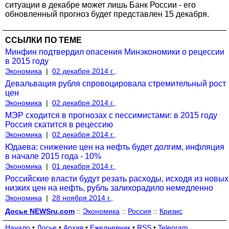
ситуации в декабре может лишь Банк России - его
обновленный прогноз будет представлен 15 декабря.
ССЫЛКИ ПО ТЕМЕ
Минфин подтвердил опасения Минэкономики о рецессии
в 2015 году
Экономика
|
02 декабря 2014 г.,
Девальвация рубля спровоцировала стремительный рост
цен
Экономика
|
02 декабря 2014 г.,
МЭР сходится в прогнозах с пессимистами: в 2015 году
Россия скатится в рецессию
Экономика
|
02 декабря 2014 г.,
Юдаева: снижение цен на нефть будет долгим, инфляция
в начале 2015 года - 10%
Экономика
|
01 декабря 2014 г.,
Российские власти будут резать расходы, исходя из новых
низких цен на нефть, рубль залихорадило немедленно
Экономика
|
28 ноября 2014 г.,
Досье NEWSru.com
::
Экономика
::
Россия
::
Кризис
Начало
•
Досье
•
Архив
•
Ежедневник
•
RSS
•
Telegram