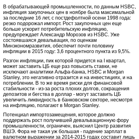
В обрабатывающей промышленности, по данным HSBC,
инфляция закупочных цен в ноябре была максимальной
за последние 16 лет, с постдефолтной осени 1998 года:
резко подорожал импорт. Рост закупочных цен еще
больше ускорит потребительскую инфляцию,
предупреждает Александр Морозов из HSBC. Уже
состоявшаяся девальвация, по оценкам
Минэкономразвития, обеспечит почти половину
инфляции в 2015 году: 3,6 процентного пункта из 9,5%.
Разгон инфляции, пик которой придется на I квартал,
может заставить ЦБ еще раз повысить ставки, не
исключают аналитики Альфа-банка, HSBC и Morgan
Stanley, это негативно отразится и на инвестициях, и на
потреблении. В то же время риски для финансовой
стабильности - из-за роста плохих долгов, сокращения
депозитов и бегства в доллар - могут заставить ЦБ
увеличить ликвидность в банковском секторе, несмотря
на инфляцию, полагают в Morgan Stanley.
Потенциал импортозамещения, которое должно
поддержать рост получившей девальвационную фору
промышленности, ограничен, выяснил Центр развития
ВШЭ. Фора не такая уж большая - падение зарплат в
валютном выражении за 2014-2015 годах составит лишь