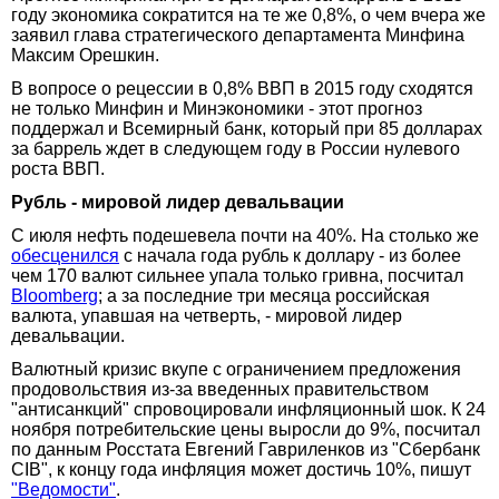
году экономика сократится на те же 0,8%, о чем вчера же
заявил глава стратегического департамента Минфина
Максим Орешкин.
В вопросе о рецессии в 0,8% ВВП в 2015 году сходятся
не только Минфин и Минэкономики - этот прогноз
поддержал и Всемирный банк, который при 85 долларах
за баррель ждет в следующем году в России нулевого
роста ВВП.
Рубль - мировой лидер девальвации
С июля нефть подешевела почти на 40%. На столько же
обесценился
с начала года рубль к доллару - из более
чем 170 валют сильнее упала только гривна, посчитал
Bloomberg
; а за последние три месяца российская
валюта, упавшая на четверть, - мировой лидер
девальвации.
Валютный кризис вкупе с ограничением предложения
продовольствия из-за введенных правительством
"антисанкций" спровоцировали инфляционный шок. К 24
ноября потребительские цены выросли до 9%, посчитал
по данным Росстата Евгений Гавриленков из "Сбербанк
CIB", к концу года инфляция может достичь 10%, пишут
"Ведомости"
.