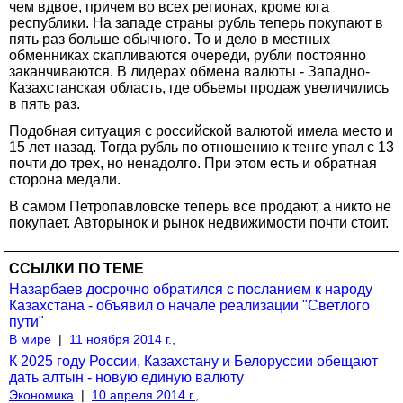
чем вдвое, причем во всех регионах, кроме юга
республики. На западе страны рубль теперь покупают в
пять раз больше обычного. То и дело в местных
обменниках скапливаются очереди, рубли постоянно
заканчиваются. В лидерах обмена валюты - Западно-
Казахстанская область, где объемы продаж увеличились
в пять раз.
Подобная ситуация с российской валютой имела место и
15 лет назад. Тогда рубль по отношению к тенге упал с 13
почти до трех, но ненадолго. При этом есть и обратная
сторона медали.
В самом Петропавловске теперь все продают, а никто не
покупает. Авторынок и рынок недвижимости почти стоит.
ССЫЛКИ ПО ТЕМЕ
Назарбаев досрочно обратился с посланием к народу
Казахстана - объявил о начале реализации "Светлого
пути"
В мире
|
11 ноября 2014 г.,
К 2025 году России, Казахстану и Белоруссии обещают
дать алтын - новую единую валюту
Экономика
|
10 апреля 2014 г.,