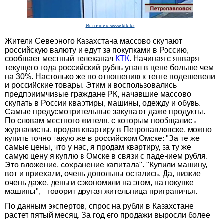
Источник: www.ktk.kz
Жители Северного Казахстана массово скупают
российскую валюту и едут за покупками в Россию,
сообщает местный телеканал
КТК
. Начиная с января
текущего года российский рубль упал в цене больше чем
на 30%. Настолько же по отношению к тенге подешевели
и российские товары. Этим и воспользовались
предприимчивые граждане РК, начавшие массово
скупать в России квартиры, машины, одежду и обувь.
Самые предусмотрительные закупают даже продукты.
По словам местного жителя, с которым пообщались
журналисты, продав квартиру в Петропавловске, можно
купить точно такую же в российском Омске: "За те же
самые цены, что у нас, я продам квартиру, за ту же
самую цену я куплю в Омске в связи с падением рубля.
Это вложение, сохранение капитала". "Купили машину,
вот и приехали, очень довольны остались. Да, низкие
очень даже, деньги сэкономили на этом, на покупке
машины", - говорит другая жительница приграничья.
По данным экспертов, спрос на рубли в Казахстане
растет пятый месяц. За год его продажи выросли более