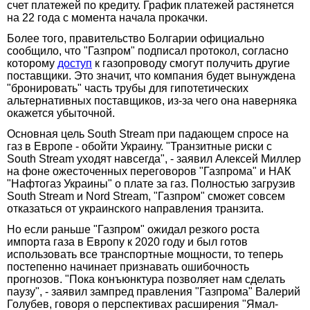
счет платежей по кредиту. График платежей растянется
на 22 года с момента начала прокачки.
Более того, правительство Болгарии официально
сообщило, что "Газпром" подписал протокол, согласно
которому
доступ
к газопроводу смогут получить другие
поставщики. Это значит, что компания будет вынуждена
"бронировать" часть трубы для гипотетических
альтернативных поставщиков, из-за чего она наверняка
окажется убыточной.
Основная цель South Stream при падающем спросе на
газ в Европе - обойти Украину. "Транзитные риски с
South Stream уходят навсегда", - заявил Алексей Миллер
на фоне ожесточенных переговоров "Газпрома" и НАК
"Нафтогаз Украины" о плате за газ. Полностью загрузив
South Stream и Nord Stream, "Газпром" сможет совсем
отказаться от украинского направления транзита.
Но если раньше "Газпром" ожидал резкого роста
импорта газа в Европу к 2020 году и был готов
использовать все транспортные мощности, то теперь
постепенно начинает признавать ошибочность
прогнозов. "Пока конъюнктура позволяет нам сделать
паузу", - заявил зампред правления "Газпрома" Валерий
Голубев, говоря о перспективах расширения "Ямал-