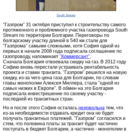
South Stream
"Газпром" 31 октября приступил к строительству самого
протяженного и проблемного участка газопровода South
Stream по территории Болгарии. Переговоры по
болгарскому участку длиной в 540 км стали для
"Газпрома" самыми сложными, хотя София одной из
первых в начале 2008 года подписала соглашение по
газопроводу, напоминает
"Коммерсант"
.
Сначала Болгария отвоевала скидку на газ. В 2012 году
Софию вновь перестали устраивать рентабельность
проекта и ставки транзита. "Газпром" решился на новую
скидку, из-за чего цена газа для Болгарии, по словам
главы монополии Алексея Миллера, стала "одной из
самых низких в Европе". В обмен на это Болгария
подписала инвестрешение по своему участку -
последней из транзитных стран.
Но и после этого София осталась
недовольна
тем, что
из-за необходимости отдавать кредит она не будет
получать транзитных платежей. "Газпром" согласился и
стем, что половина платы за транзит будет частично
поступать в бюджет Болгарии, а частично - монополии в