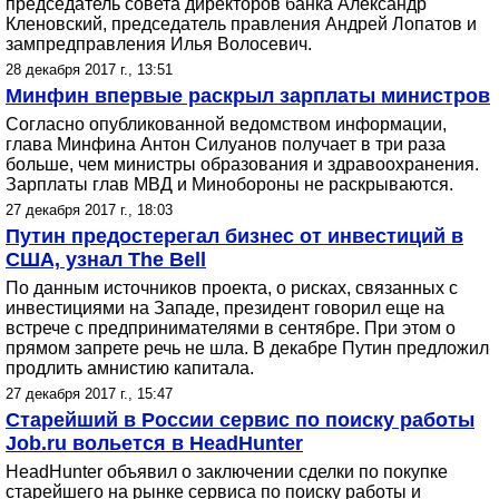
председатель совета директоров банка Александр
Кленовский, председатель правления Андрей Лопатов и
зампредправления Илья Волосевич.
28 декабря 2017 г., 13:51
Минфин впервые раскрыл зарплаты министров
Согласно опубликованной ведомством информации,
глава Минфина Антон Силуанов получает в три раза
больше, чем министры образования и здравоохранения.
Зарплаты глав МВД и Минобороны не раскрываются.
27 декабря 2017 г., 18:03
Путин предостерегал бизнес от инвестиций в
США, узнал The Bell
По данным источников проекта, о рисках, связанных с
инвестициями на Западе, президент говорил еще на
встрече с предпринимателями в сентябре. При этом о
прямом запрете речь не шла. В декабре Путин предложил
продлить амнистию капитала.
27 декабря 2017 г., 15:47
Старейший в России сервис по поиску работы
Job.ru вольется в HeadHunter
HeadHunter объявил о заключении сделки по покупке
старейшего на рынке сервиса по поиску работы и