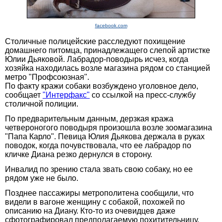
facebook.com
Столичные полицейские расследуют похищение
домашнего питомца, принадлежащего слепой артистке
Юлии Дьяковой. Лабрадор-поводырь исчез, когда
хозяйка находилась возле магазина рядом со станцией
метро "Профсоюзная".
По факту кражи собаки возбуждено уголовное дело,
сообщает
"Интерфакс"
со ссылкой на пресс-службу
столичной полиции.
По предварительным данным, дерзкая кража
четвероногого поводыря произошла возле зоомагазина
"Папа Карло". Певица Юлия Дьякова держала в руках
поводок, когда почувствовала, что ее лабрадор по
кличке Диана резко дернулся в сторону.
Инвалид по зрению стала звать свою собаку, но ее
рядом уже не было.
Позднее пассажиры метрополитена сообщили, что
видели в вагоне женщину с собакой, похожей по
описанию на Диану. Кто-то из очевидцев даже
сфотографировал предполагаемую похитительницу,