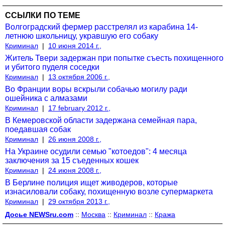
ССЫЛКИ ПО ТЕМЕ
Волгоградский фермер расстрелял из карабина 14-
летнюю школьницу, укравшую его собаку
Криминал
|
10 июня 2014 г.,
Житель Твери задержан при попытке съесть похищенного
и убитого пуделя соседки
Криминал
|
13 октября 2006 г.,
Во Франции воры вскрыли собачью могилу ради
ошейника с алмазами
Криминал
|
17 february 2012 г.,
В Кемеровской области задержана семейная пара,
поедавшая собак
Криминал
|
26 июня 2008 г.,
На Украине осудили семью "котоедов": 4 месяца
заключения за 15 съеденных кошек
Криминал
|
24 июня 2008 г.,
В Берлине полиция ищет живодеров, которые
изнасиловали собаку, похищенную возле супермаркета
Криминал
|
29 октября 2013 г.,
Досье NEWSru.com
::
Москва
::
Криминал
::
Кража