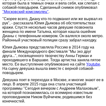
которая была в темных очках и вела себя, как слепая с
собакой-поводырем. Сделанный снимок опубликовал
"Московский комсомолец"
.
"Скорее всего, Диану кто-то подманил или же вырвал из
рук", - рассказала Юлия Дьякова об обстоятельствах
кражи. Спустя несколько часов девушке позвонила
женщина по имени Татьяна, которая нашла ошейник
Дианы с телефонным номером. Он валялся около метро.
Районный участковый полиции сразу забрал находку.
Юлия Дьякова представляла Россию в 2014 году на
финале Международного фестиваля "Мы эхо друг
друга...", посвященного творчеству Анны Герман и
проходившего в Варшаве. Тогда артистка заняла пятое
место. Ее выступление опубликовано на сайте
Youtube
.
На сцену девушка вышла вместе с верной собакой-
поводырем.
Девушка поет в переходах в Москве, и многие знают ее в
лицо. В апреле 2015 года она стала участницей
программы "Сегодня вечером с Андреем Малаховым",
на которой познакомилась со всемирно известным
проповедником Ником Вуйчичем, родившимся без
конечностей.