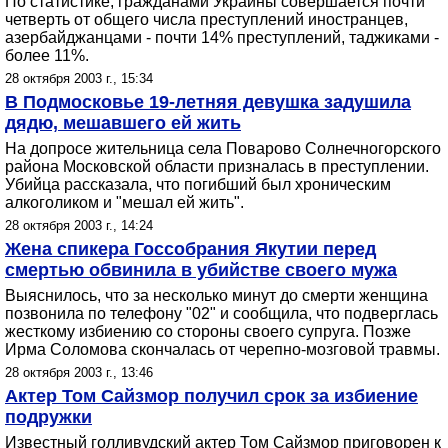
По статистике, гражданами Украины совершается почти
четверть от общего числа преступлений иностранцев,
азербайджанцами - почти 14% преступлений, таджиками -
более 11%.
28 октября 2003 г., 15:34
В Подмосковье 19-летняя девушка задушила
дядю, мешавшего ей жить
На допросе жительница села Поварово Солнечногорского
района Московской области призналась в преступлении.
Убийца рассказала, что погибший был хроническим
алкоголиком и "мешал ей жить".
28 октября 2003 г., 14:24
Жена спикера Госсобрания Якутии перед
смертью обвинила в убийстве своего мужа
Выяснилось, что за несколько минут до смерти женщина
позвонила по телефону "02" и сообщила, что подверглась
жесткому избиению со стороны своего супруга. Позже
Ирма Соломова скончалась от черепно-мозговой травмы.
28 октября 2003 г., 13:46
Актер Том Сайзмор получил срок за избиение
подружки
Известный голливудский актер Том Сайзмор приговорен к