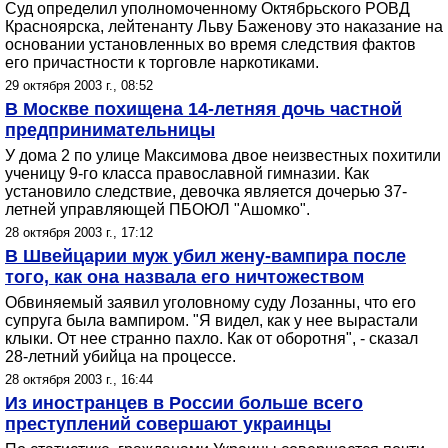
Cуд определил уполномоченному Октябрьского РОВД
Красноярска, лейтенанту Льву Баженову это наказание на
основании установленных во время следствия фактов
его причастности к торговле наркотиками.
29 октября 2003 г., 08:52
В Москве похищена 14-летняя дочь частной
предпринимательницы
У дома 2 по улице Максимова двое неизвестных похитили
ученицу 9-го класса православной гимназии. Как
установило следствие, девочка является дочерью 37-
летней управляющей ПБОЮЛ "Ашомко".
28 октября 2003 г., 17:12
В Швейцарии муж убил жену-вампира после
того, как она назвала его ничтожеством
Обвиняемый заявил уголовному суду Лозанны, что его
супруга была вампиром. "Я видел, как у нее вырастали
клыки. От нее странно пахло. Как от оборотня", - сказал
28-летний убийца на процессе.
28 октября 2003 г., 16:44
Из иностранцев в России больше всего
преступлений совершают украинцы