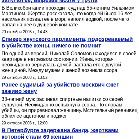
запугал ее, вырезав мозги у трупа
В Великобритании проходит суд над 55-летним Уильямом
Мартином. Жертва рассказала, что когда ей было 16 лет,
насильник позвал ее в морг, напоил водкой, после чего
напал на нее в душевой комнате.
29 октября 2003 г., 14:43
Спикер якутского парламента, подозреваемый
в убийстве жены, ничего не помнит
По одной из версий, Николай Соломов находился в своей
квартире в нетрезвом состоянии. Жена, которая
неожиданно вернулась домой, застала его с другой
женщиной. Между мужем и женой возникла ссора.
29 октября 2003 г., 13:52
Ранее судимый за убийство москвич сжег
заживо жену
33-летний муж распивал спиртные напитки со своей
супругой. Неожиданно вспыхнула ссора. По словам
убийцы, он приревновал женщину. Мстительный ревнивец
облил ее ацетоном и поджег.
29 октября 2003 г., 12:00
В Петербурге задержана банда, жертвами
которой стали 69 женщин