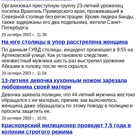
Организовал преступную группу 23-летний уроженец
поселка Врангель Приморского края, проживавший в
Северной столице без регистрации. Кроме лидера банды,
также задержаны его два подельника, жители Санкт-
Петербурга.
29 октября 2003 г., 11:38
На юге столицы в упор расстреляна женщина
По данным ГУВД столицы, инцидент произошел в 9:55 на
Артековской улице. Как установило следствие,
неизвестный мужчина шесть раз выстрелил уроженке
Абхазии в голову, после чего скрылся.
29 октября 2003 г., 11:04
13-летняя девочка кухонным ножом зарезала
любовника своей матери
Девочка заявила полиции, что 44-летний мужчина жестоко
обращался с ее матерью, причем, как выяснилось,
женщина даже обращалась по этому поводу в полицию и
просила защитить ее.
29 октября 2003 г., 10:01
Красноярский милиционер проведет 7,5 года в
колонии строгого режима