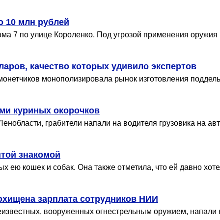
о 10 млн рублей
ма 7 по улице Короленко. Под угрозой применения оружия 
ларов, качество которых удивило экспертов
онетчиков монополизировала рынок изготовления поддельн
ами куриных окорочков
енобласти, грабители напали на водителя грузовика на ав
итой знакомой
х ею кошек и собак. Она также отметила, что ей давно хот
похищена зарплата сотрудников НИИ
известных, вооруженных огнестрельным оружием, напали на