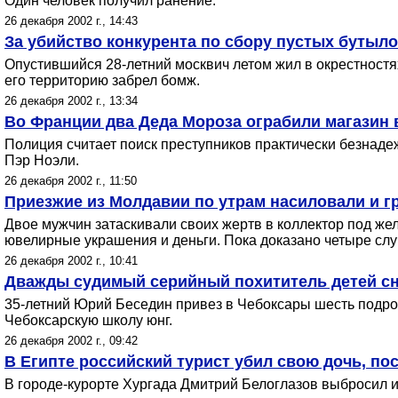
Один человек получил ранение.
26 декабря 2002 г., 14:43
За убийство конкурента по сбору пустых бутыло
Опустившийся 28-летний москвич летом жил в окрестностя
его территорию забрел бомж.
26 декабря 2002 г., 13:34
Во Франции два Деда Мороза ограбили магазин 
Полиция считает поиск преступников практически безнаде
Пэр Ноэли.
26 декабря 2002 г., 11:50
Приезжие из Молдавии по утрам насиловали и г
Двое мужчин затаскивали своих жертв в коллектор под же
ювелирные украшения и деньги. Пока доказано четыре слу
26 декабря 2002 г., 10:41
Дважды судимый серийный похититель детей сн
35-летний Юрий Беседин привез в Чебоксары шесть подрост
Чебоксарскую школу юнг.
26 декабря 2002 г., 09:42
В Египте российский турист убил свою дочь, по
В городе-курорте Хургада Дмитрий Белоглазов выбросил из