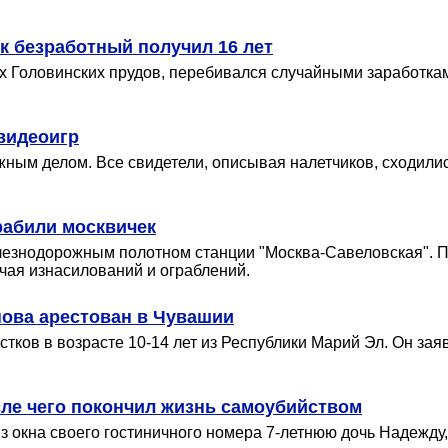
к безработный получил 16 лет
х Головинских прудов, перебивался случайными заработкам
видеоигр
жным делом. Все свидетели, описывая налетчиков, сходилис
рабили москвичек
лезнодорожным полотном станции "Москва-Савеловская". П
чая изнасилований и ограблений.
ова арестован в Чувашии
ков в возрасте 10-14 лет из Республики Марий Эл. Он зая
сле чего покончил жизнь самоубийством
 окна своего гостиничного номера 7-летнюю дочь Надежду,