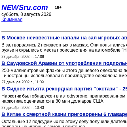
NEWSru.com
| 18+
суббота, 8 августа 2026
Криминал
В Москве неизвестные напали на зал игровых а
В зал ворвались 2 неизвестных в масках. Они попытались 
ружье и скрылись с места происшествия на автомобиле "Н
27 декабря 2002 г., 17:08
В Саудовской Аравии от употребления подпольн
250-миллилитровые флаконы этого дешевого одеколона по
- иностранцы использовали в производстве одеколона вме
27 декабря 2002 г., 11:09
В Сиднее изъята рекордная партия "экстази" - 25
Наркотик был обнаружен в автофургоне, припаркованном в
наркотика оценивается в 30 млн долларов США.
27 декабря 2002 г., 10:43
В Китае к смертной казни приговорены 6 глава
Остальные 12 подсудимых по этому делу получили длител
подпольных игорных домов и притонов.