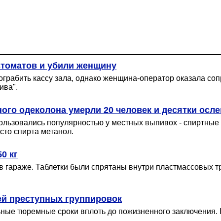
втоматов и убили женщину
ограбить кассу зала, однако женщина-оператор оказала соп
ива".
ого одеколона умерли 20 человек и десятки осл
льзовались популярностью у местных выпивох - спиртные
сто спирта метанол.
0 кг
 гараже. Таблетки были спрятаны внутри пластмассовых тр
рей преступных группировок
ьные тюремные сроки вплоть до пожизненного заключения. 