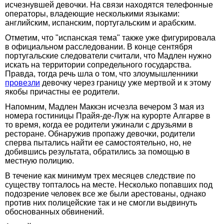
исчезнувшей девочки. На связи находятся телефонные
операторы, владеющие несколькими языками:
английским, испанским, португальским и арабским.
Отметим, что "испанская тема" также уже фигурировала
в официальном расследовании. В конце сентября
португальские следователи считали, что Мадлен нужно
искать на территории сопредельного государства.
Правда, тогда речь шла о том, что злоумышленники
провезли
девочку через границу уже мертвой и к этому
якобы причастны ее родители.
Напомним, Мадлен Маккэн исчезла вечером 3 мая из
номера гостиницы Прайя-де-Луж на курорте Алгарве в
то время, когда ее родители ужинали с друзьями в
ресторане. Обнаружив пропажу девочки, родители
сперва пытались найти ее самостоятельно, но, не
добившись результата, обратились за помощью в
местную полицию.
В течение как минимум трех месяцев следствие по
существу топталось на месте. Несколько попавших под
подозрение человек все же были арестованы, однако
против них полицейские так и не смогли выдвинуть
обоснованных обвинений.