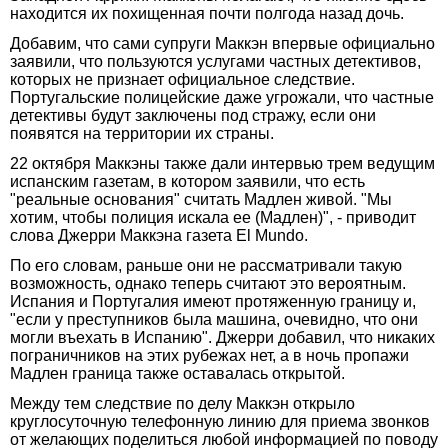
находится их похищенная почти полгода назад дочь.
Добавим, что сами супруги Маккэн впервые официально
заявили, что пользуются услугами частных детективов,
которых не признает официальное следствие.
Португальские полицейские даже угрожали, что частные
детективы будут заключены под стражу, если они
появятся на территории их страны.
22 октября Маккэны также дали интервью трем ведущим
испанским газетам, в котором заявили, что есть
"реальные основания" считать Мадлен живой. "Мы
хотим, чтобы полиция искала ее (Мадлен)", - приводит
слова Джерри Маккэна газета El Mundo.
По его словам, раньше они не рассматривали такую
возможность, однако теперь считают это вероятным.
Испания и Португалия имеют протяженную границу и,
"если у преступников была машина, очевидно, что они
могли въехать в Испанию". Джерри добавил, что никаких
пограничников на этих рубежах нет, а в ночь пропажи
Мадлен граница также оставалась открытой.
Между тем следствие по делу Маккэн открыло
круглосуточную телефонную линию для приема звонков
от желающих поделиться любой информацией по поводу