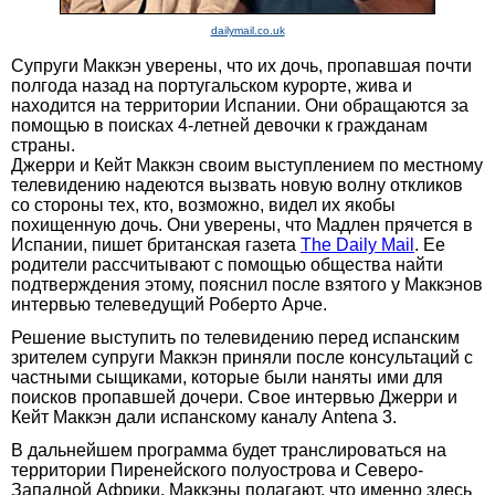
dailymail.co.uk
Супруги Маккэн уверены, что их дочь, пропавшая почти
полгода назад на португальском курорте, жива и
находится на территории Испании. Они обращаются за
помощью в поисках 4-летней девочки к гражданам
страны.
Джерри и Кейт Маккэн своим выступлением по местному
телевидению надеются вызвать новую волну откликов
со стороны тех, кто, возможно, видел их якобы
похищенную дочь. Они уверены, что Мадлен прячется в
Испании, пишет британская газета
The Daily Mail
. Ее
родители рассчитывают с помощью общества найти
подтверждения этому, пояснил после взятого у Маккэнов
интервью телеведущий Роберто Арче.
Решение выступить по телевидению перед испанским
зрителем супруги Маккэн приняли после консультаций с
частными сыщиками, которые были наняты ими для
поисков пропавшей дочери. Свое интервью Джерри и
Кейт Маккэн дали испанскому каналу Antena 3.
В дальнейшем программа будет транслироваться на
территории Пиренейского полуострова и Северо-
Западной Африки. Маккэны полагают, что именно здесь