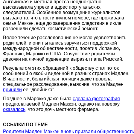
Английская и местная пресса неоднократно
высказывала упреки в адрес португальских
следователей. Особенное возмущение журналистов
вызвало то, что в гостиничном номере, где проживала
семья Маккэн, еще до завершения следствия в июле
разрешили сделать косметический ремонт.
Вялое течение расследования не могло удовлетворить
родителей, и они пытались заручиться поддержкой
международной общественности, посетив Испанию,
Францию, Марокко и США. Сочувствие родителям
девочки на личной аудиенции выразил папа Римский.
Результатом этих обращений к обществу стал поток
сообщений о якобы виденной в разных странах Мадлен.
В частности, бельгийская полиция даже провела
специальное расследование, выяснив, что за Мадлен
приняли
ее "двойника".
Позднее в Марокко даже была
сделана фотография
предполагаемой Мадлен Маккэн, однако на поверку
оказалось
, что это дочь местного фермера.
ССЫЛКИ ПО ТЕМЕ
Родители Мадлен Маккэн вновь призвали общественность