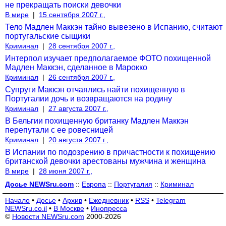
не прекращать поиски девочки
В мире
|
15 сентября 2007 г.,
Тело Мадлен Маккэн тайно вывезено в Испанию, считают
португальские сыщики
Криминал
|
28 сентября 2007 г.,
Интерпол изучает предполагаемое ФОТО похищенной
Мадлен Маккэн, сделанное в Марокко
Криминал
|
26 сентября 2007 г.,
Супруги Маккэн отчаялись найти похищенную в
Португалии дочь и возвращаются на родину
Криминал
|
27 августа 2007 г.,
В Бельгии похищенную британку Мадлен Маккэн
перепутали с ее ровесницей
Криминал
|
20 августа 2007 г.,
В Испании по подозрению в причастности к похищению
британской девочки арестованы мужчина и женщина
В мире
|
28 июня 2007 г.,
Досье NEWSru.com
::
Европа
::
Португалия
::
Криминал
Начало
•
Досье
•
Архив
•
Ежедневник
•
RSS
•
Telegram
NEWSru.co.il
•
В Москве
•
Инопресса
©
Новости NEWSru.com
2000-2026