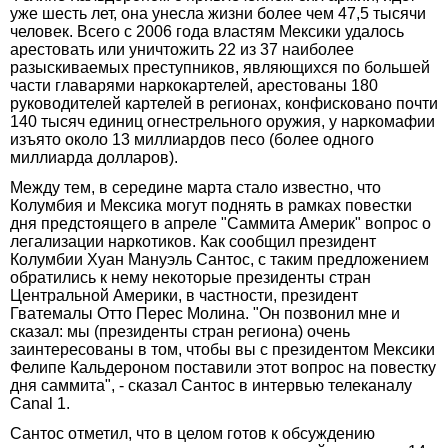
уже шесть лет, она унесла жизни более чем 47,5 тысячи
человек. Всего с 2006 года властям Мексики удалось
арестовать или уничтожить 22 из 37 наиболее
разыскиваемых преступников, являющихся по большей
части главарями наркокартелей, арестованы 180
руководителей картелей в регионах, конфисковано почти
140 тысяч единиц огнестрельного оружия, у наркомафии
изъято около 13 миллиардов песо (более одного
миллиарда долларов).
Между тем, в середине марта стало известно, что
Колумбия и Мексика могут поднять в рамках повестки
дня предстоящего в апреле "Саммита Америк" вопрос о
легализации наркотиков. Как сообщил президент
Колумбии Хуан Мануэль Сантос, с таким предложением
обратились к нему некоторые президенты стран
Центральной Америки, в частности, президент
Гватемалы Отто Перес Молина. "Он позвонил мне и
сказал: мы (президенты стран региона) очень
заинтересованы в том, чтобы вы с президентом Мексики
Фелипе Кальдероном поставили этот вопрос на повестку
дня саммита", - сказал Сантос в интервью телеканалу
Canal 1.
Сантос отметил, что в целом готов к обсуждению