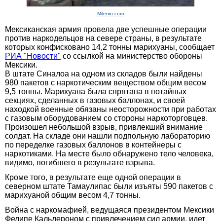
Milenio.com
Мексиканская армия провела две успешные операции
против наркодельцов на севере страны, в результате
которых конфисковано 14,2 тонны марихуаны, сообщает
РИА "Новости"
со ссылкой на министерство обороны
Мексики.
В штате Синалоа на одном из складов были найдены
980 пакетов с наркотическим веществом общим весом
9,5 тонны. Марихуана была спрятана в потайных
секциях, сделанных в газовых баллонах, и своей
находкой военные обязаны неосторожности при работах
с газовым оборудованием со стороны наркоторговцев.
Произошел небольшой взрыв, привлекший внимание
солдат. На складе они нашли подпольную лабораторию
по переделке газовых баллонов в контейнеры с
наркотиками. На месте было обнаружено тело человека,
видимо, погибшего в результате взрыва.
Кроме того, в результате еще одной операции в
северном штате Тамаулипас были изъяты 590 пакетов с
марихуаной общим весом 4,7 тонны.
Война с наркомафией, ведущаяся президентом Мексики
Фелипе Кальдероном с привлечением сил армии, идет