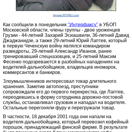
Архив NTVRU.com
Как сообщили в понедельник
"Интерфаксу"
в УБОП
Московской области, члены группы - двое уроженцев
Грузии - 44-летний Захарий Эсиашвили, 36-летний Давид
Джаджанидзе, а также 29-летний Юрий Лаптев, который
в первую Чеченскую войну являлся командиром
разведроты, 29-летний Александр Иванов, ранее
тренировавший спецназовцев, и 25-летний Максим
Фесенко подозреваются в разбойных нападениях на
водителей-дальнобойщиков, владельцев иномарок,
коммерсантов и банкиров.
Злоумышленников интересовал товар длительного
хранения. Заметив автопоезд, преступники
сопровождали его до первого перекрестка, где Лаптев,
переодевшись в форму сотрудника дорожно-постовой
службы, останавливал грузовик и нападал на водителя.
Остальные перегоняли фуру и перегружали товар.
В частности, 18 декабря 2001 года они напали на
водителя-дальнобойщика, который перевозил кофейный
порошок, принадлежащий финской фирме. В результате