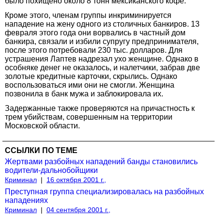
было похищено около 8 тонн мексиканского кофе.
Кроме этого, членам группы инкриминируется
нападение на жену одного из столичных банкиров. 13
февраля этого года они ворвались в частный дом
банкира, связали и избили супругу предпринимателя,
после этого потребовали 230 тыс. долларов. Для
устрашения Лаптев надрезал ухо женщине. Однако в
особняке денег не оказалось, и налетчики, забрав две
золотые кредитные карточки, скрылись. Однако
воспользоваться ими они не смогли. Женщина
позвонила в банк мужа и заблокировала их.
Задержанные также проверяются на причастность к
трем убийствам, совершенным на территории
Московской области.
ССЫЛКИ ПО ТЕМЕ
Жертвами разбойных нападений банды становились
водители-дальнобойщики
Криминал
|
16 октября 2001 г.,
Преступная группа специализировалась на разбойных
нападениях
Криминал
|
04 сентября 2001 г.,