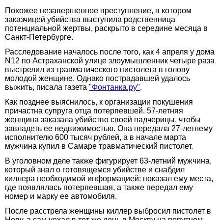
Похожее незавершенное преступление, в котором
заказчицей убийства выступила родственница
потенциальной жертвы, раскрыто в середине месяца в
Санкт-Петербурге.
Расследование началось после того, как 4 апреля у дома
N12 по Астраханской улице злоумышленник четыре раза
выстрелил из травматического пистолета в голову
молодой женщине. Однако пострадавшей удалось
выжить, писала газета
"Фонтанка.ру"
.
Как позднее выяснилось, к организации покушения
причастна супруга отца потерпевшей. 57-летняя
женщина заказала убийство своей падчерицы, чтобы
завладеть ее недвижимостью. Она передала 27-летнему
исполнителю 600 тысяч рублей, а в начале марта
мужчина купил в Самаре травматический пистолет.
В уголовном деле также фигурирует 63-летний мужчина,
который знал о готовящемся убийстве и снабдил
киллера необходимой информацией: показал ему места,
где появлялась потерпевшая, а также передал ему
номер и марку ее автомобиля.
После расстрела женщины киллер выбросил пистолет в
Неву, а сам уехал в тот же день в Москву на попутном