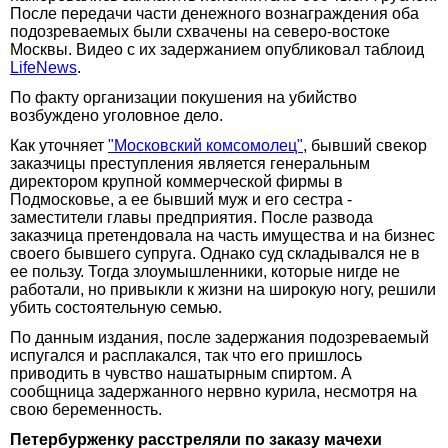
После передачи части денежного вознаграждения оба
подозреваемых были схвачены на северо-востоке
Москвы. Видео с их задержанием опубликовал таблоид
LifeNews
.
По факту организации покушения на убийство
возбуждено уголовное дело.
Как уточняет
"Московский комсомолец"
, бывший свекор
заказчицы преступления является генеральным
директором крупной коммерческой фирмы в
Подмосковье, а ее бывший муж и его сестра -
заместители главы предприятия. После развода
заказчица претендовала на часть имущества и на бизнес
своего бывшего супруга. Однако суд складывался не в
ее пользу. Тогда злоумышленники, которые нигде не
работали, но привыкли к жизни на широкую ногу, решили
убить состоятельную семью.
По данным издания, после задержания подозреваемый
испугался и расплакался, так что его пришлось
приводить в чувство нашатырным спиртом. А
сообщница задержанного нервно курила, несмотря на
свою беременность.
Петербурженку расстреляли по заказу мачехи