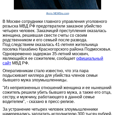
Фото NEWSru.com
В Москве сотрудники главного управления уголовного
розыска МВД РФ предотвратили заказное убийство
четырех человек. Заказчицей преступления оказалась
женщина, решившая свести счеты со своим
родственником и его семьей после развода.
Под следствием оказалась 41-летняя жительница
поселка Нахабино Красногорского района Подмосковья.
Одновременно задержан 35-летний москвич,
являющийся ее сожителем, сообщает
официальный
сайт
МВД РФ.
Оперативникам стало известно, что эта пара
подыскивает киллера для убийства членов семьи
бывшего мужа злоумышленницы.
"Из неприязненных отношений женщина и ее нынешний
сожитель решили убить бывшего мужа, а также его отца,
сестру, и мужчину, работающего в данной семье
водителем", - сказано в пресс-релизе.
За устранение четырех человек злоумышленники
намеревались заплатить исполнителю 300 тысяч рублей.