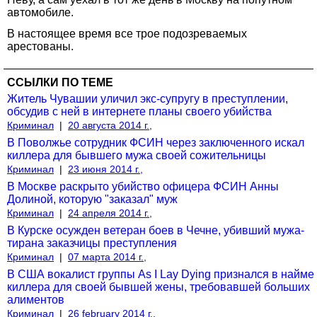
автомобиле.
В настоящее время все трое подозреваемых
арестованы.
ССЫЛКИ ПО ТЕМЕ
Житель Чувашии уличил экс-супругу в преступлении,
обсудив с ней в интернете планы своего убийства
Криминал
|
20 августа 2014 г.,
В Поволжье сотрудник ФСИН через заключенного искал
киллера для бывшего мужа своей сожительницы
Криминал
|
23 июня 2014 г.,
В Москве раскрыто убийство офицера ФСИН Анны
Долиной, которую "заказал" муж
Криминал
|
24 апреля 2014 г.,
В Курске осужден ветеран боев в Чечне, убивший мужа-
тирана заказчицы преступления
Криминал
|
07 марта 2014 г.,
В США вокалист группы As I Lay Dying признался в найме
киллера для своей бывшей жены, требовавшей больших
алиментов
Криминал
|
26 february 2014 г.,