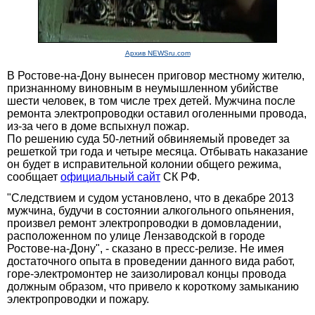
Архив NEWSru.com
В Ростове-на-Дону вынесен приговор местному жителю,
признанному виновным в неумышленном убийстве
шести человек, в том числе трех детей. Мужчина после
ремонта электропроводки оставил оголенными провода,
из-за чего в доме вспыхнул пожар.
По решению суда 50-летний обвиняемый проведет за
решеткой три года и четыре месяца. Отбывать наказание
он будет в исправительной колонии общего режима,
сообщает
официальный сайт
СК РФ.
"Следствием и судом установлено, что в декабре 2013
мужчина, будучи в состоянии алкогольного опьянения,
произвел ремонт электропроводки в домовладении,
расположенном по улице Лензаводской в городе
Ростове-на-Дону", - сказано в пресс-релизе. Не имея
достаточного опыта в проведении данного вида работ,
горе-электромонтер не заизолировал концы провода
должным образом, что привело к короткому замыканию
электропроводки и пожару.