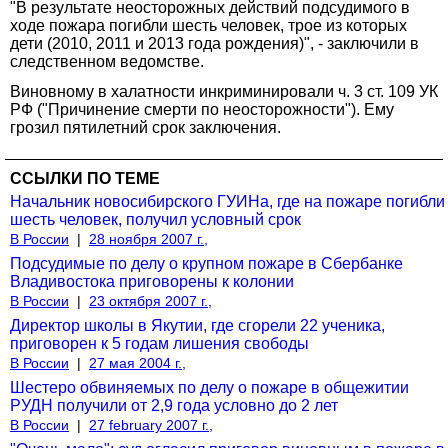
"В результате неосторожных действий подсудимого в
ходе пожара погибли шесть человек, трое из которых
дети (2010, 2011 и 2013 года рождения)", - заключили в
следственном ведомстве.
Виновному в халатности инкриминировали ч. 3 ст. 109 УК
РФ ("Причинение смерти по неосторожности"). Ему
грозил пятилетний срок заключения.
ССЫЛКИ ПО ТЕМЕ
Начальник новосибирского ГУИНа, где на пожаре погибли
шесть человек, получил условный срок
В России
|
28 ноября 2007 г.,
Подсудимые по делу о крупном пожаре в Сбербанке
Владивостока приговорены к колонии
В России
|
23 октября 2007 г.,
Директор школы в Якутии, где сгорели 22 ученика,
приговорен к 5 годам лишения свободы
В России
|
27 мая 2004 г.,
Шестеро обвиняемых по делу о пожаре в общежитии
РУДН получили от 2,9 года условно до 2 лет
В России
|
27 february 2007 г.,