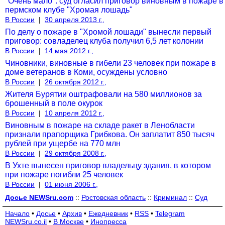
"Очень мало": суд огласил приговор виновным в пожаре в
пермском клубе "Хромая лошадь"
В России
|
30 апреля 2013 г.,
По делу о пожаре в "Хромой лошади" вынесли первый
приговор: совладелец клуба получил 6,5 лет колонии
В России
|
14 мая 2012 г.,
Чиновники, виновные в гибели 23 человек при пожаре в
доме ветеранов в Коми, осуждены условно
В России
|
26 октября 2012 г.,
Жителя Бурятии оштрафовали на 580 миллионов за
брошенный в поле окурок
В России
|
10 апреля 2012 г.,
Виновным в пожаре на складе ракет в Ленобласти
признали прапорщика Грибкова. Он заплатит 850 тысяч
рублей при ущербе на 770 млн
В России
|
29 октября 2008 г.,
В Ухте вынесен приговор владельцу здания, в котором
при пожаре погибли 25 человек
В России
|
01 июня 2006 г.,
Досье NEWSru.com
::
Ростовская область
::
Криминал
::
Суд
Начало
•
Досье
•
Архив
•
Ежедневник
•
RSS
•
Telegram
NEWSru.co.il
•
В Москве
•
Инопресса