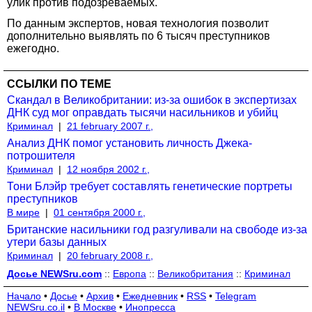
улик против подозреваемых.
По данным экспертов, новая технология позволит
дополнительно выявлять по 6 тысяч преступников
ежегодно.
ССЫЛКИ ПО ТЕМЕ
Скандал в Великобритании: из-за ошибок в экспертизах
ДНК суд мог оправдать тысячи насильников и убийц
Криминал
|
21 february 2007 г.,
Анализ ДНК помог установить личность Джека-
потрошителя
Криминал
|
12 ноября 2002 г.,
Тони Блэйр требует составлять генетические портреты
преступников
В мире
|
01 сентября 2000 г.,
Британские насильники год разгуливали на свободе из-за
утери базы данных
Криминал
|
20 february 2008 г.,
Досье NEWSru.com
::
Европа
::
Великобритания
::
Криминал
Начало
•
Досье
•
Архив
•
Ежедневник
•
RSS
•
Telegram
NEWSru.co.il
•
В Москве
•
Инопресса