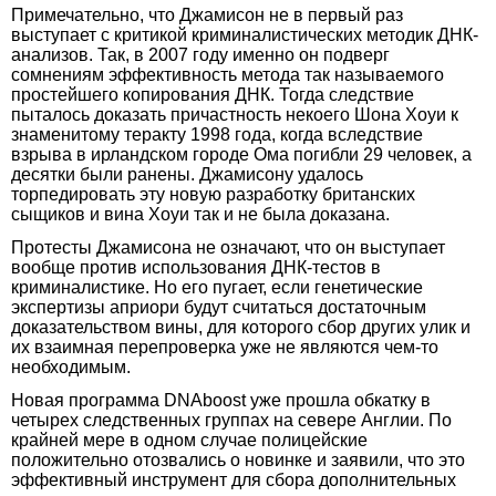
Примечательно, что Джамисон не в первый раз
выступает с критикой криминалистических методик ДНК-
анализов. Так, в 2007 году именно он подверг
сомнениям эффективность метода так называемого
простейшего копирования ДНК. Тогда следствие
пыталось доказать причастность некоего Шона Хоуи к
знаменитому теракту 1998 года, когда вследствие
взрыва в ирландском городе Ома погибли 29 человек, а
десятки были ранены. Джамисону удалось
торпедировать эту новую разработку британских
сыщиков и вина Хоуи так и не была доказана.
Протесты Джамисона не означают, что он выступает
вообще против использования ДНК-тестов в
криминалистике. Но его пугает, если генетические
экспертизы априори будут считаться достаточным
доказательством вины, для которого сбор других улик и
их взаимная перепроверка уже не являются чем-то
необходимым.
Новая программа DNAboost уже прошла обкатку в
четырех следственных группах на севере Англии. По
крайней мере в одном случае полицейские
положительно отозвались о новинке и заявили, что это
эффективный инструмент для сбора дополнительных