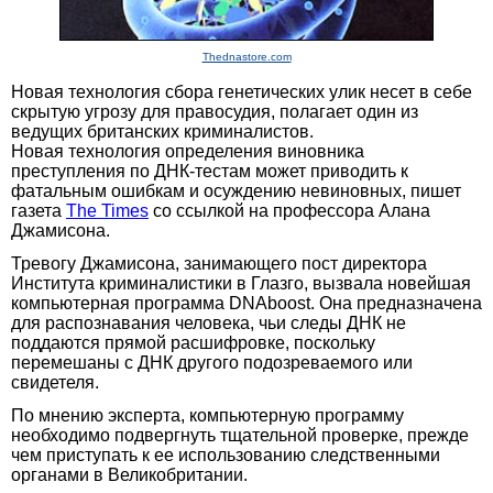
Thednastore.com
Новая технология сбора генетических улик несет в себе
скрытую угрозу для правосудия, полагает один из
ведущих британских криминалистов.
Новая технология определения виновника
преступления по ДНК-тестам может приводить к
фатальным ошибкам и осуждению невиновных, пишет
газета
The Times
со ссылкой на профессора Алана
Джамисона.
Тревогу Джамисона, занимающего пост директора
Института криминалистики в Глазго, вызвала новейшая
компьютерная программа DNAboost. Она предназначена
для распознавания человека, чьи следы ДНК не
поддаются прямой расшифровке, поскольку
перемешаны с ДНК другого подозреваемого или
свидетеля.
По мнению эксперта, компьютерную программу
необходимо подвергнуть тщательной проверке, прежде
чем приступать к ее использованию следственными
органами в Великобритании.