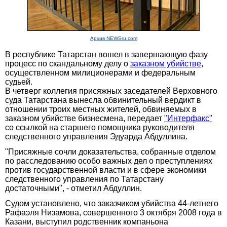
Архив NEWSru.com
В республике Татарстан вошел в завершающую фазу
процесс по скандальному делу о
заказном убийстве
,
осуществленном милиционерами и федеральным
судьей.
В четверг коллегия присяжных заседателей Верховного
суда Татарстана вынесла обвинительный вердикт в
отношении троих местных жителей, обвиняемых в
заказном убийстве бизнесмена, передает
"Интерфакс"
со ссылкой на старшего помощника руководителя
следственного управления Эдуарда Абдуллина.
"Присяжные сочли доказательства, собранные отделом
по расследованию особо важных дел о преступлениях
против государственной власти и в сфере экономики
следственного управления по Татарстану
достаточными", - отметил Абдуллин.
Судом установлено, что заказчиком убийства 44-летнего
Рафаэля Низамова, совершенного 3 октября 2008 года в
Казани, выступил родственник компаньона