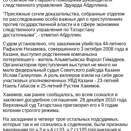
следственного управления Эдуарда Абдуллина.
"Присяжные сочли доказательства, собранные отделом
по расследованию особо важных дел о преступлениях
против государственной власти и в сфере экономики
следственного управления по Татарстану
достаточными", - отметил Абдуллин.
Судом установлено, что заказчиком убийства 44-летнего
Рафаэля Низамова, совершенного 3 октября 2008 года в
Казани, выступил родственник компаньона
потерпевшего - житель Альметьевска Фархат Гимадеев.
Организатором преступления выступил не много ни
мало федеральный судья Советского райсуда Казани
Ислам Галиуллин. А роль киллеров взяли на себя двое
участковых уполномоченных УВД Казани - 23-летний
Наиль Габасов и 25-летний Рустем Хакимов.
Хакимов, как ранее сообщалось, во всем сознался и
заключил досудебное соглашение. 28 декабря 2010 года
Верховный суд Татарстана приговорил его к 9 годам
колонии строгого режима.
На заседании в четверг трое остальных подсудимых,
которые так и не сознались в содеянном, были признаны
виновными по ч.3 и ч.4 ст.33, ч.2 ст.105 (организация и