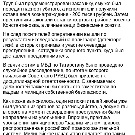
Труп был продемонстрирован заказчику, ему же был
передан паспорт убитого, а исполнители получили
оставшееся вознаграждение - 200 тысяч рублей. Затем
преступники закопали останки жертвы в районе поселка
Константиновка, а личные вещи бизнесмена сожгли.
На след похитителей оперативники вышли по
результатам исследований на полиграфе (детекторе
лжи), в которых принимали участие очевидцы
преступления - сотрудники опорного пункта, куда был
доставлен предприниматель.
В связи с этим в МВД по Татарстану было проведено
служебное расследование, по итогам которого
начальник Советского РУВД был привлечен к
дисциплинарной ответственности. С занимаемых
должностей также были сняты его заместители по
кадрам и милиции собственной безопасности.
Как позже выяснилось, один из похитителей якобы уже
был уволен из органов за разгильдяйство, а документы
второго на момент совершения преступления были
направлены на увольнение. Впрочем, практика
увольнения милиционеров "задним числом" широко
распространена в российской правоохранительной
системе. Милицейское начальство полагает, что таким