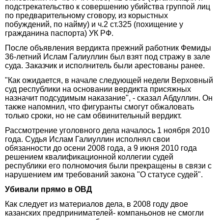
подстрекательство к совершению убийства группой лиц
по предварительному сговору, из корыстных
побуждений, по найму) и ч.2 ст.325 (похищение у
гражданина паспорта) УК РФ.
После объявления вердикта прежний работник Фемиды
36-летний Ислам Галиуллин был взят под стражу в зале
суда. Заказчик и исполнитель были арестованы ранее.
"Как ожидается, в начале следующей недели Верховный
суд республики на основании вердикта присяжных
назначит подсудимым наказание", - сказал Абдуллин. Он
также напомнил, что фигуранты смогут обжаловать
только сроки, но не сам обвинительный вердикт.
Рассмотрение уголовного дела началось 1 ноября 2010
года. Судья Ислам Галиуллин исполнял свои
обязанности до осени 2008 года, а 9 июня 2010 года
решением квалификационной коллегии судей
республики его полномочия были прекращены в связи с
нарушением им требований закона "О статусе судей".
Убивали прямо в ОВД
Как следует из материалов дела, в 2008 году двое
казанских предпринимателей- компаньонов не смогли