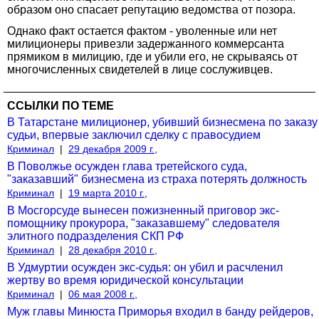
образом оно спасает репутацию ведомства от позора.
Однако факт остается фактом - уволенные или нет
милиционеры привезли задержанного коммерсанта
прямиком в милицию, где и убили его, не скрываясь от
многочисленных свидетелей в лице сослуживцев.
ССЫЛКИ ПО ТЕМЕ
В Татарстане милиционер, убивший бизнесмена по заказу
судьи, впервые заключил сделку с правосудием
Криминал
|
29 декабря 2009 г.,
В Поволжье осужден глава третейского суда,
"заказавший" бизнесмена из страха потерять должность
Криминал
|
19 марта 2010 г.,
В Мосгорсуде вынесен пожизненный приговор экс-
помощнику прокурора, "заказавшему" следователя
элитного подразделения СКП РФ
Криминал
|
28 декабря 2010 г.,
В Удмуртии осужден экс-судья: он убил и расчленил
жертву во время юридической консультации
Криминал
|
06 мая 2008 г.,
Муж главы Минюста Приморья входил в банду рейдеров,