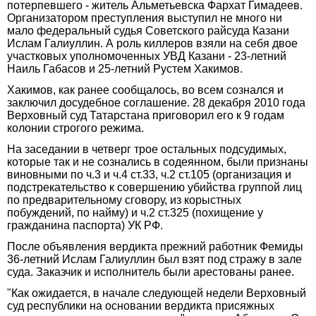
потерпевшего - житель Альметьевска Фархат Гимадеев.
Организатором преступления выступил не много ни
мало федеральный судья Советского райсуда Казани
Ислам Галиуллин. А роль киллеров взяли на себя двое
участковых уполномоченных УВД Казани - 23-летний
Наиль Габасов и 25-летний Рустем Хакимов.
Хакимов, как ранее сообщалось, во всем сознался и
заключил досудебное соглашение. 28 декабря 2010 года
Верховный суд Татарстана приговорил его к 9 годам
колонии строгого режима.
На заседании в четверг трое остальных подсудимых,
которые так и не сознались в содеянном, были признаны
виновными по ч.3 и ч.4 ст.33, ч.2 ст.105 (организация и
подстрекательство к совершению убийства группой лиц
по предварительному сговору, из корыстных
побуждений, по найму) и ч.2 ст.325 (похищение у
гражданина паспорта) УК РФ.
После объявления вердикта прежний работник Фемиды
36-летний Ислам Галиуллин был взят под стражу в зале
суда. Заказчик и исполнитель были арестованы ранее.
"Как ожидается, в начале следующей недели Верховный
суд республики на основании вердикта присяжных