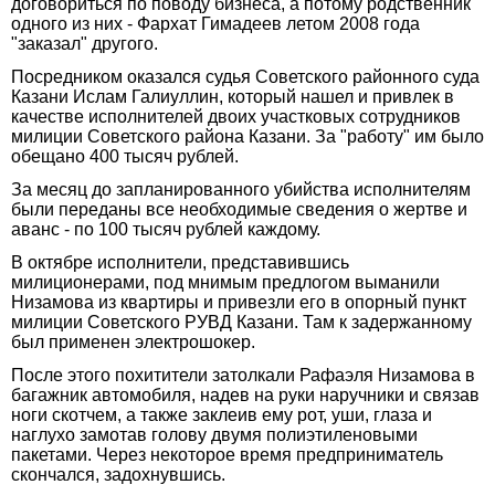
договориться по поводу бизнеса, а потому родственник
одного из них - Фархат Гимадеев летом 2008 года
"заказал" другого.
Посредником оказался судья Советского районного суда
Казани Ислам Галиуллин, который нашел и привлек в
качестве исполнителей двоих участковых сотрудников
милиции Советского района Казани. За "работу" им было
обещано 400 тысяч рублей.
За месяц до запланированного убийства исполнителям
были переданы все необходимые сведения о жертве и
аванс - по 100 тысяч рублей каждому.
В октябре исполнители, представившись
милиционерами, под мнимым предлогом выманили
Низамова из квартиры и привезли его в опорный пункт
милиции Советского РУВД Казани. Там к задержанному
был применен электрошокер.
После этого похитители затолкали Рафаэля Низамова в
багажник автомобиля, надев на руки наручники и связав
ноги скотчем, а также заклеив ему рот, уши, глаза и
наглухо замотав голову двумя полиэтиленовыми
пакетами. Через некоторое время предприниматель
скончался, задохнувшись.