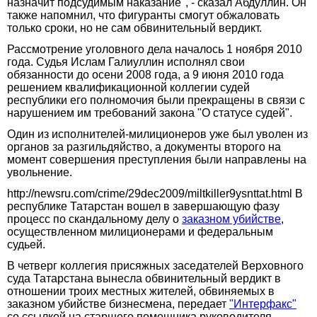
назначит подсудимым наказание", - сказал Абдуллин. Он
также напомнил, что фигуранты смогут обжаловать
только сроки, но не сам обвинительный вердикт.
Рассмотрение уголовного дела началось 1 ноября 2010
года. Судья Ислам Галиуллин исполнял свои
обязанности до осени 2008 года, а 9 июня 2010 года
решением квалификационной коллегии судей
республики его полномочия были прекращены в связи с
нарушением им требований закона "О статусе судей".
Один из исполнителей-милиционеров уже был уволен из
органов за разгильдяйство, а документы второго на
момент совершения преступления были направлены на
увольнение.
http://newsru.com/crime/29dec2009/miltkiller9ysnttat.html В
республике Татарстан вошел в завершающую фазу
процесс по скандальному делу о
заказном убийстве
,
осуществленном милиционерами и федеральным
судьей.
В четверг коллегия присяжных заседателей Верховного
суда Татарстана вынесла обвинительный вердикт в
отношении троих местных жителей, обвиняемых в
заказном убийстве бизнесмена, передает
"Интерфакс"
со ссылкой на старшего помощника руководителя