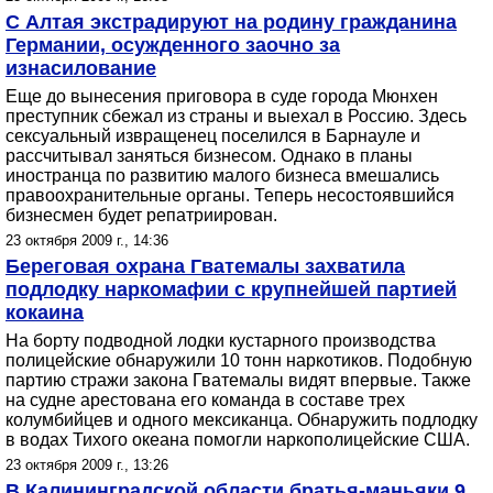
С Алтая экстрадируют на родину гражданина
Германии, осужденного заочно за
изнасилование
Еще до вынесения приговора в суде города Мюнхен
преступник сбежал из страны и выехал в Россию. Здесь
сексуальный извращенец поселился в Барнауле и
рассчитывал заняться бизнесом. Однако в планы
иностранца по развитию малого бизнеса вмешались
правоохранительные органы. Теперь несостоявшийся
бизнесмен будет репатриирован.
23 октября 2009 г., 14:36
Береговая охрана Гватемалы захватила
подлодку наркомафии с крупнейшей партией
кокаина
На борту подводной лодки кустарного производства
полицейские обнаружили 10 тонн наркотиков. Подобную
партию стражи закона Гватемалы видят впервые. Также
на судне арестована его команда в составе трех
колумбийцев и одного мексиканца. Обнаружить подлодку
в водах Тихого океана помогли наркополицейские США.
23 октября 2009 г., 13:26
В Калининградской области братья-маньяки 9