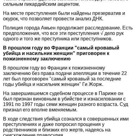
сильным пикардийским акцентом.
На месте преступления были найдены презерватив и
окурок, что позволяет провести анализ ДНК.
Полиция города Амьен продолжает расследование. Есть
предположения, что все эти преступления √ дело рук
одного и того же преступника или преступников.
В прошлом году во Франции "самый кровавый
убийца и насильник женщин" приговорен к
пожизненному заключению
В прошлом году во Франции к пожизненному
заключению без права подачи апелляции в течение 22
лет был проговорен "самый кровавый за последние
годы убийца и насильник женщин" Ги Жорж.
На завершившемся судебном процессе в Париже он
был признан виновным в убийстве и изнасиловании с
1991 по 1997 годы семи женщин разного возраста. Суд
признал его вполне вменяемым.
В ходе следствия убийца сознался в совершенных ими
преступлениях и даже попросил прощения у
родственников и близких его жертв, надеясь на
снисхождение правосудия.