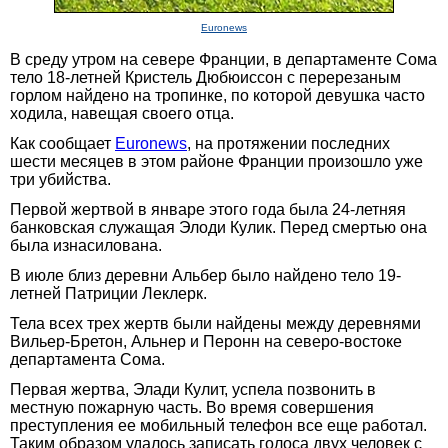
Euronews
В среду утром на севере Франции, в департаменте Сома
тело 18-летней Кристель Дюбюиссон с перерезаным
горлом найдено на тропинке, по которой девушка часто
ходила, навещая своего отца.
Как сообщает
Euronews
, на протяжении последних
шести месяцев в этом районе Франции произошло уже
три убийства.
Первой жертвой в январе этого года была 24-летняя
банковская служащая Элоди Кулик. Перед смертью она
была изнасилована.
В июле близ деревни Альбер было найдено тело 19-
летней Патриции Леклерк.
Тела всех трех жертв были найдены между деревнями
Вильер-Бретон, Альнер и Перонн на северо-востоке
департамента Сома.
Первая жертва, Элади Кулит, успела позвонить в
местную пожарную часть. Во время совершения
преступления ее мобильный телефон все еще работал.
Таким образом удалось записать голоса двух человек с