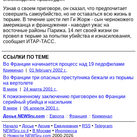
Узнав о своем приговоре, он сказал, что предпочитает
совершить самоубийство, но не оставаться всю жизнь в
тюрьме. В течение шести лет Ги Жорж - сын чернокожего
американца и француженки - наводил ужас на
восточные районы Парижа. 14 лет своей жизни он
провел в тюрьме за попытки убийства и изнасилования,
сообщает ИТАР-ТАСС.
ССЫЛКИ ПО ТЕМЕ
Во Франции начинается процесс над 19 педофилами
Криминал
|
01 february 2002 г.,
Во Франции три опасных преступника бежали из тюрьмы
на вертолете
В мире
|
24 марта 2001 г.,
К пожизненному заключению приговорен во Франции
серийный убийца и насильник
В мире
|
06 апреля 2001 г.,
Досье NEWSru.com
::
Европа
::
Франция
::
Криминал
Начало
•
Досье
•
Архив
•
Ежедневник
•
RSS
•
Telegram
NEWSru.co.il
•
В Москве
•
Инопресса
©
Новости NEWSru.com
2000-2026