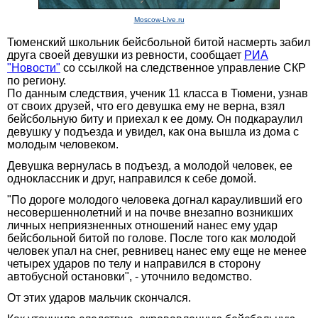
Moscow-Live.ru
Тюменский школьник бейсбольной битой насмерть забил
друга своей девушки из ревности, сообщает
РИА
"Новости"
со ссылкой на следственное управление СКР
по региону.
По данным следствия, ученик 11 класса в Тюмени, узнав
от своих друзей, что его девушка ему не верна, взял
бейсбольную биту и приехал к ее дому. Он подкараулил
девушку у подъезда и увидел, как она вышла из дома с
молодым человеком.
Девушка вернулась в подъезд, а молодой человек, ее
одноклассник и друг, направился к себе домой.
"По дороге молодого человека догнал карауливший его
несовершеннолетний и на почве внезапно возникших
личных неприязненных отношений нанес ему удар
бейсбольной битой по голове. После того как молодой
человек упал на снег, ревнивец нанес ему еще не менее
четырех ударов по телу и направился в сторону
автобусной остановки", - уточнило ведомство.
От этих ударов мальчик скончался.