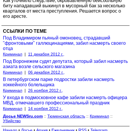
Как уточнило следствие, окровавленную бейсбольную
биту нападавший выкинул в мусорный бак за несколько
кварталов от места преступления. Решается вопрос о
его аресте.
ССЫЛКИ ПО ТЕМЕ
Под Владимиром пьяный омоновец, страдавший
"фронтовыми" галлюцинациями, забил насмерть своего
отца
Криминал
|
11 декабря 2012 г.,
Под Воронежем судят депутата, который забил насмерть
азиата возле сельского магазина
Криминал
|
06 декабря 2012 г.,
В петербургском парке подростки забили насмерть
хоккейного болельщика
Криминал
|
26 ноября 2012 г.,
У входа в подмосковное кафе забили насмерть офицера
МВД, отмечавшего профессиональный праздник
Криминал
|
14 ноября 2012 г.,
Досье NEWSru.com
::
Тюменская область
::
Криминал
::
Убийство
Начало
•
Досье
•
Архив
•
Ежедневник
•
RSS
•
Telegram