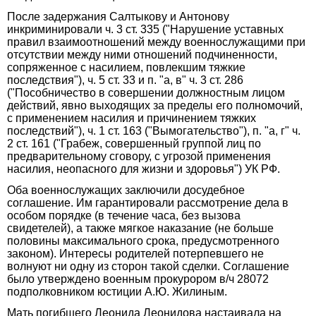
После задержания Салтыкову и Антонову
инкриминировали ч. 3 ст. 335 ("Нарушение уставных
правил взаимоотношений между военнослужащими при
отсутствии между ними отношений подчиненности,
сопряженное с насилием, повлекшим тяжкие
последствия"), ч. 5 ст. 33 и п. "а, в" ч. 3 ст. 286
("Пособничество в совершении должностным лицом
действий, явно выходящих за пределы его полномочий,
с применением насилия и причинением тяжких
последствий"), ч. 1 ст. 163 ("Вымогательство"), п. "а, г" ч.
2 ст. 161 ("Грабеж, совершенный группой лиц по
предварительному сговору, с угрозой применения
насилия, неопасного для жизни и здоровья") УК РФ.
Оба военнослужащих заключили досудебное
соглашение. Им гарантировали рассмотрение дела в
особом порядке (в течение часа, без вызова
свидетелей), а также мягкое наказание (не больше
половины максимального срока, предусмотренного
законом). Интересы родителей потерпевшего не
волнуют ни одну из сторон такой сделки. Соглашение
было утверждено военным прокурором в/ч 28072
подполковником юстиции А.Ю. Жилиным.
Мать погибшего Леонида Леонидова настаивала на