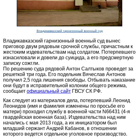
Владикавказский гарнизонный военный суд
Владикавказский гарнизонный военный суд вынес
приговор двум рядовым срочной службы, причастным к
жестоким издевательствам над солдатом. Потерпевшего
изнасиловали и довели до суицида, а его предсмертную
записку сожгли.
По решению суда рядовой Антон Салтыков проведет за
решеткой три года. Его подельник Вячеслав Антонов
получил 2,5 года лишения свободы. Отбывать наказание
они будут в исправительной колонии общего режима,
сообщает
официальный сайт
ГВСУ СК РФ.
Как следует из материалов дела, потерпевший Леонид
Леонидов (имя и фамилия изменены по просьбе его
матери) проходил службу в военной части N66431 (4-я
гвардейская военная база). Издевательства над ним
начались с мая 2013 года, а их инициатором был
младший сержант Андрей Кабанов, в отношении
которого ведется отдельное уголовное производство.