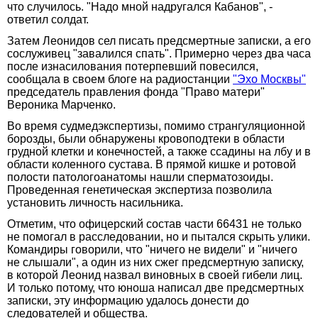
что случилось. "Надо мной надругался Кабанов", -
ответил солдат.
Затем Леонидов сел писать предсмертные записки, а его
сослуживец "завалился спать". Примерно через два часа
после изнасилования потерпевший повесился,
сообщала в своем блоге на радиостанции
"Эхо Москвы"
председатель правления фонда "Право матери"
Вероника Марченко.
Во время судмедэкспертизы, помимо странгуляционной
борозды, были обнаружены кровоподтеки в области
грудной клетки и конечностей, а также ссадины на лбу и в
области коленного сустава. В прямой кишке и ротовой
полости патологоанатомы нашли сперматозоиды.
Проведенная генетическая экспертиза позволила
установить личность насильника.
Отметим, что офицерский состав части 66431 не только
не помогал в расследовании, но и пытался скрыть улики.
Командиры говорили, что "ничего не видели" и "ничего
не слышали", а один из них сжег предсмертную записку,
в которой Леонид назвал виновных в своей гибели лиц.
И только потому, что юноша написал две предсмертных
записки, эту информацию удалось донести до
следователей и общества.