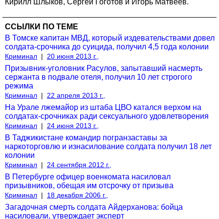
Кирилл Шлыков, Сергей Гоготов и Игорь Матвеев.
ССЫЛКИ ПО ТЕМЕ
В Томске капитан МВД, который издевательствами довел
солдата-срочника до суицида, получил 4,5 года колонии
Криминал
|
20 июня 2013 г.,
Призывник-уголовник Расулов, запытавший насмерть
сержанта в подвале отеля, получил 10 лет строгого
режима
Криминал
|
22 апреля 2013 г.,
На Урале лжемайор из штаба ЦВО катался верхом на
солдатах-срочниках ради сексуального удовлетворения
Криминал
|
24 июня 2013 г.,
В Таджикистане командир погранзаставы за
наркоторговлю и изнасилование солдата получил 18 лет
колонии
Криминал
|
24 сентября 2012 г.,
В Петербурге офицер военкомата насиловал
призывников, обещая им отсрочку от призыва
Криминал
|
18 декабря 2006 г.,
Загадочная смерть солдата Айдерханова: бойца
насиловали, утверждает эксперт