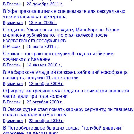
В России
|
23 декабря 2011 г.,
В Уфе правозащитник в спецкомнате для сексуальных
утех изнасиловал дезертира
Криминал
|
19 мая 2005 г.,
Солдат из Ульяновска отсудил у Минобороны более
миллиона рублей за то, что стал калекой после
издевательств сослуживцев
В России
|
15 июня 2011 г.,
Сержант-контрактник получил 4 года за избиение
срочников в Каменке
В России
|
14 января 2010 г.,
В Хабаровске младший сержант, забивший новобранца
насмерть, получил 11 лет колонии
Криминал
|
12 ноября 2009 г.,
Офицеру, застрелившему солдата в сочинской воинской
части, дали три года колонии
В России
|
23 октября 2009 г.,
В Омске суд не стал ломать карьеру сержанту, пытавшему
солдат раскаленным утюгом
Криминал
|
22 ноября 2010 г.,
В Петербурге двое бывших солдат "голубой дивизии"
осуждены за дедовщину