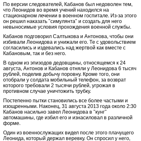
По версии следователей, Кабанов был недоволен тем,
что Леонидов во время учений находился на
стационарном лечении в военном госпитале. Из-за этого
он решил наказать "симулянта" и создать для него
невыносимые условия прохождения военной службы.
Кабанов подговорил Салтыкова и Антонова, чтобы они
избивали Леонидова и унижали его. Те с удовольствием
согласились и издевались над жертвой как вместе с
Кабановым, так и без него.
В одном из эпизодов дедовщины, относящемся к 24
августа, Антонов и Кабанов отняли у Леонидова 6 тысяч
рублей, поделив добычу поровну. Кроме того, они
отобрали у солдата мобильный телефон, за возврат
которого требовали 2 тысячи рублей, угрожая в
противном случае уничтожить трубку.
Постепенно пытки становились все более частыми и
изощренными. Наконец, 31 августа 2013 года около 2:30
Кабанов насильно завел Леонидова в "кунг"
автомашины, где избил его и изнасиловал в различной
форме.
Один из военнослужащих видел после этого плачущего
Леонида, который держал веревку. Он спросил у него,