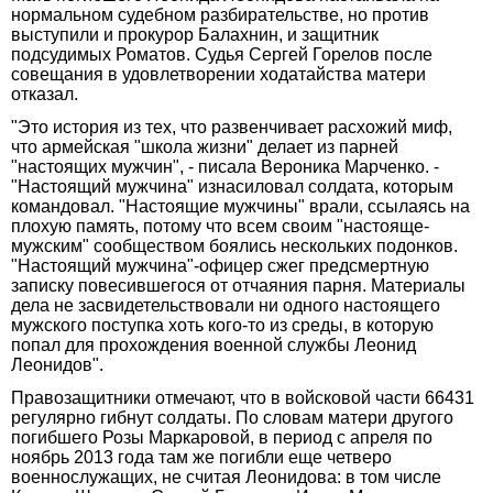
нормальном судебном разбирательстве, но против
выступили и прокурор Балахнин, и защитник
подсудимых Роматов. Судья Сергей Горелов после
совещания в удовлетворении ходатайства матери
отказал.
"Это история из тех, что развенчивает расхожий миф,
что армейская "школа жизни" делает из парней
"настоящих мужчин", - писала Вероника Марченко. -
"Настоящий мужчина" изнасиловал солдата, которым
командовал. "Настоящие мужчины" врали, ссылаясь на
плохую память, потому что всем своим "настояще-
мужским" сообществом боялись нескольких подонков.
"Настоящий мужчина"-офицер сжег предсмертную
записку повесившегося от отчаяния парня. Материалы
дела не засвидетельствовали ни одного настоящего
мужского поступка хоть кого-то из среды, в которую
попал для прохождения военной службы Леонид
Леонидов".
Правозащитники отмечают, что в войсковой части 66431
регулярно гибнут солдаты. По словам матери другого
погибшего Розы Маркаровой, в период с апреля по
ноябрь 2013 года там же погибли еще четверо
военнослужащих, не считая Леонидова: в том числе