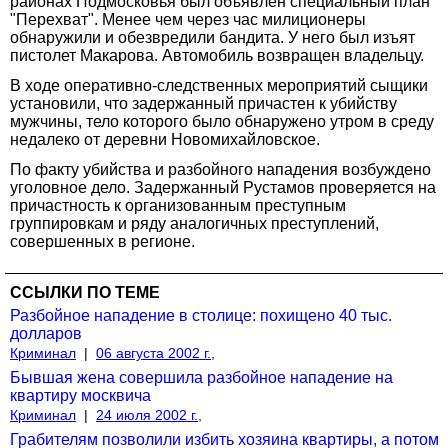
районах Подмосковья был объявлен специальный план
"Перехват". Менее чем через час милиционеры
обнаружили и обезвредили бандита. У него был изъят
пистолет Макарова. Автомобиль возвращен владельцу.
В ходе оперативно-следственных мероприятий сыщики
установили, что задержанный причастен к убийству
мужчины, тело которого было обнаружено утром в среду
недалеко от деревни Новомихайловское.
По факту убийства и разбойного нападения возбуждено
уголовное дело. Задержанный Рустамов проверяется на
причастность к организованным преступным
группировкам и ряду аналогичных преступлений,
совершенных в регионе.
ССЫЛКИ ПО ТЕМЕ
Разбойное нападение в столице: похищено 40 тыс.
долларов
Криминал
|
06 августа 2002 г.,
Бывшая жена совершила разбойное нападение на
квартиру москвича
Криминал
|
24 июля 2002 г.,
Грабителям позволили избить хозяина квартиры, а потом