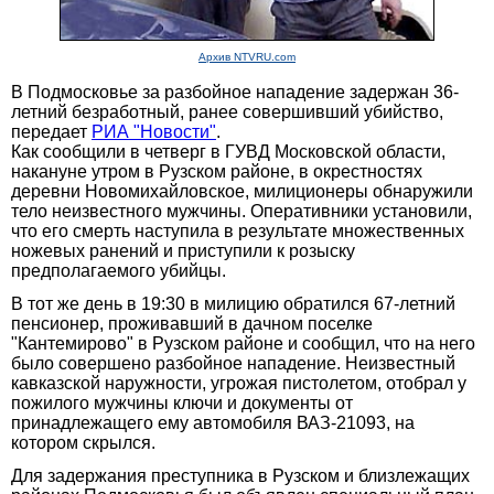
Архив NTVRU.com
В Подмосковье за разбойное нападение задержан 36-
летний безработный, ранее совершивший убийство,
передает
РИА "Новости"
.
Как сообщили в четверг в ГУВД Московской области,
накануне утром в Рузском районе, в окрестностях
деревни Новомихайловское, милиционеры обнаружили
тело неизвестного мужчины. Оперативники установили,
что его смерть наступила в результате множественных
ножевых ранений и приступили к розыску
предполагаемого убийцы.
В тот же день в 19:30 в милицию обратился 67-летний
пенсионер, проживавший в дачном поселке
"Кантемирово" в Рузском районе и сообщил, что на него
было совершено разбойное нападение. Неизвестный
кавказской наружности, угрожая пистолетом, отобрал у
пожилого мужчины ключи и документы от
принадлежащего ему автомобиля ВАЗ-21093, на
котором скрылся.
Для задержания преступника в Рузском и близлежащих