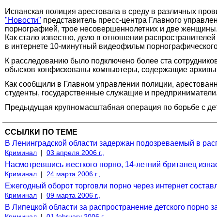
Испанская полиция арестовала в среду в различных пров
"Новости"
представитель пресс-центра Главного управлен
порнографией, трое несовершеннолетних и две женщины
Как стало известно, дело в отношении распространителе
в интернете 10-минутный видеофильм порнографического
К расследованию было подключено более ста сотрудников 
обысков конфискованы компьютеры, содержащие архивы 
Как сообщили в Главном управлении полиции, арестован
студенты, государственные служащие и предприниматели
Предыдущая крупномасштабная операция по борьбе с детс
ССЫЛКИ ПО ТЕМЕ
В Ленинградской области задержан подозреваемый в рас
Криминал
|
03 апреля 2006 г.,
Насмотревшись жесткого порно, 14-летний британец изна
Криминал
|
24 марта 2006 г.,
Ежегодный оборот торговли порно через интернет составля
Криминал
|
09 марта 2006 г.,
В Липецкой области за распространение детского порно з
Криминал
|
01 february 2006 г.,