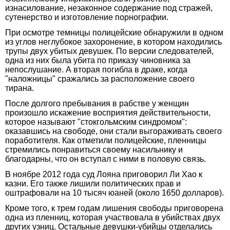
изнасилование, незаконное содержание под стражей,
сутенерство и изготовление порнографии.
При осмотре темницы полицейские обнаружили в одном
из углов неглубокое захоронение, в котором находились
трупы двух убитых девушек. По версии следователей,
одна из них была убита по приказу чиновника за
непослушание. А вторая погибла в драке, когда
"наложницы" сражались за расположение своего
тирана.
После долгого пребывания в рабстве у женщин
произошло искажение восприятия действительности,
которое называют "стокгольмским синдромом":
оказавшись на свободе, они стали выгораживать своего
поработителя. Как отметили полицейские, пленницы
стремились понравиться своему насильнику и
благодарны, что он вступал с ними в половую связь.
В ноябре 2012 года суд Лояна приговорил Ли Хао к
казни. Его также лишили политических прав и
оштрафовали на 10 тысяч юаней (около 1650 долларов).
Кроме того, к трем годам лишения свободы приговорена
одна из пленниц, которая участвовала в убийствах двух
других узниц. Остальные девушки-убийцы отделались