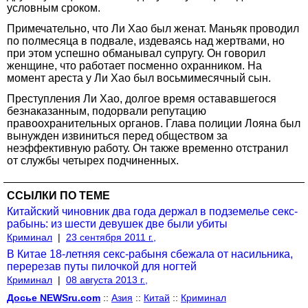
условным сроком.
Примечательно, что Ли Хао был женат. Маньяк проводил
по полмесяца в подвале, издеваясь над жертвами, но
при этом успешно обманывал супругу. Он говорил
женщине, что работает посменно охранником. На
момент ареста у Ли Хао был восьмимесячный сын.
Преступления Ли Хао, долгое время остававшегося
безнаказанным, подорвали репутацию
правоохранительных органов. Глава полиции Лояна был
вынужден извиниться перед обществом за
неэффективную работу. Он также временно отстранил
от службы четырех подчиненных.
ССЫЛКИ ПО ТЕМЕ
Китайский чиновник два года держал в подземелье секс-
рабынь: из шести девушек две были убиты
Криминал
|
23 сентября 2011 г.,
В Китае 18-летняя секс-рабыня сбежала от насильника,
перерезав путы пилочкой для ногтей
Криминал
|
08 августа 2013 г.,
Досье NEWSru.com
::
Азия
::
Китай
::
Криминал