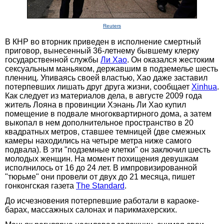
Reuters
В КНР во вторник приведен в исполнение смертный
приговор, вынесенный 36-летнему бывшему клерку
государственной службы
Ли Хао
. Он оказался жестоким
сексуальным маньяком, державшим в подземелье шесть
пленниц. Упиваясь своей властью, Хао даже заставил
потерпевших лишать друг друга жизни, сообщает
Xinhua
.
Как следует из материалов дела, в августе 2009 года
житель Лояна в провинции Хэнань Ли Хао купил
помещение в подвале многоквартирного дома, а затем
выкопал в нем дополнительное пространство в 20
квадратных метров, ставшее темницей (две смежных
камеры находились на четыре метра ниже самого
подвала). В эти "подземные клетки" он заключил шесть
молодых женщин. На момент похищения девушкам
исполнилось от 16 до 24 лет. В импровизированной
"тюрьме" они провели от двух до 21 месяца, пишет
гонконгская газета
The Standard
.
До исчезновения потерпевшие работали в караоке-
барах, массажных салонах и парикмахерских.