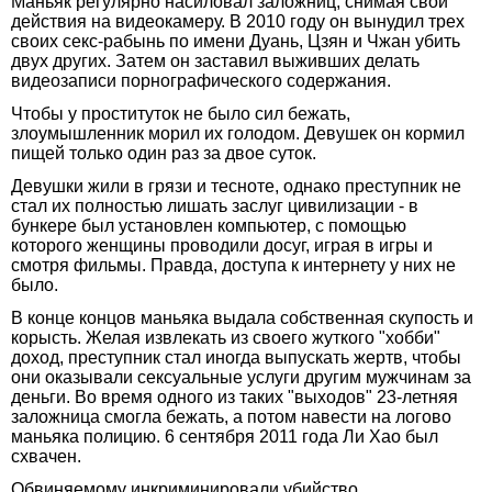
Маньяк регулярно насиловал заложниц, снимая свои
действия на видеокамеру. В 2010 году он вынудил трех
своих секс-рабынь по имени Дуань, Цзян и Чжан убить
двух других. Затем он заставил выживших делать
видеозаписи порнографического содержания.
Чтобы у проституток не было сил бежать,
злоумышленник морил их голодом. Девушек он кормил
пищей только один раз за двое суток.
Девушки жили в грязи и тесноте, однако преступник не
стал их полностью лишать заслуг цивилизации - в
бункере был установлен компьютер, с помощью
которого женщины проводили досуг, играя в игры и
смотря фильмы. Правда, доступа к интернету у них не
было.
В конце концов маньяка выдала собственная скупость и
корысть. Желая извлекать из своего жуткого "хобби"
доход, преступник стал иногда выпускать жертв, чтобы
они оказывали сексуальные услуги другим мужчинам за
деньги. Во время одного из таких "выходов" 23-летняя
заложница смогла бежать, а потом навести на логово
маньяка полицию. 6 сентября 2011 года Ли Хао был
схвачен.
Обвиняемому инкриминировали убийство,