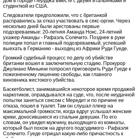
дом в городе Перуджа вместе с двумя итальянками и
студенткой из США.
Следователи предположили, что с британкой
расправились за отказ участвовать в секс-оргии. Через
несколько дней были арестованы первые
подозреваемые: 20-летняя Аманда Нокс, 24-летний
ухажер Аманды - Рафаэль Солечито. Позднее в руки
полиции попал и главный подозреваемый, успевший
выехать в Германию - выходец из Африки Руди Гуеде.
Громкий судебный процесс по делу об убийстве
британки вошел в заключительную стадию. Прокурор
Джулиано Миньини попросил приговорить Руди Гуеде к
пожизненному лишению свободы, как главного
виновника жестокого убийства.
Баскетболист, занимавшийся некоторое время продажей
наркотиков, оправдывался на суде, что, после неудачной
попытки заняться сексом с Мередит и по причине ее
отказа, пошел в туалет. Там он слушал плеер на
максимальной громкости, когда вдруг услышал женские
крики, доносившиеся из спальни девушки. По его
словам, он увидел мужчину, выходящего из комнаты,
который был похож на другого подсудимого - Рафаэля
Солечито. Гуеде отрицал какую-либо причастность к