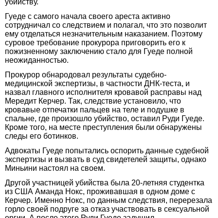
убийству.
Гуеде с самого начала своего ареста активно
сотрудничал со следствием и полагал, что это позволит
ему отделаться незначительным наказанием. Поэтому
суровое требование прокурора приговорить его к
пожизненному заключению стало для Гуеде полной
неожиданностью.
Прокурор обнародовал результаты судебно-
медицинской экспертизы, в частности ДНК-теста, и
назвал главного исполнителя кровавой расправы над
Мередит Керчер. Так, следствие установило, что
кровавые отпечатки пальцев на теле и подушке в
спальне, где произошло убийство, оставил Руди Гуеде.
Кроме того, на месте преступления были обнаружены
следы его ботинков.
Адвокаты Гуеде попытались оспорить данные судебной
экспертизы и вызвать в суд свидетелей защиты, однако
Миньини настоял на своем.
Другой участницей убийства была 20-летняя студентка
из США Аманда Нокс, проживавшая в одном доме с
Керчер. Именно Нокс, по данным следствия, перерезала
горло своей подруге за отказ участвовать в сексуальной
оргии. А после этого Руди Гуеде задушил