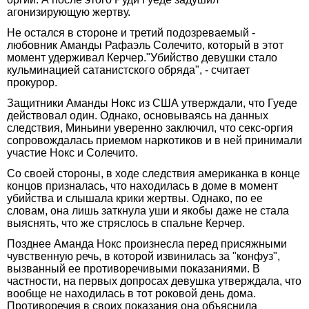
агонизирующую жертву.
Не остался в стороне и третий подозреваемый -
любовник Аманды Рафаэль Солечито, который в этот
момент удерживал Керчер."Убийство девушки стало
кульминацией сатанистского обряда", - считает
прокурор.
Защитники Аманды Нокс из США утверждали, что Гуеде
действовал один. Однако, основываясь на данных
следствия, Миньини уверенно заключил, что секс-оргия
сопровождалась приемом наркотиков и в ней принимали
участие Нокс и Солечито.
Со своей стороны, в ходе следствия американка в конце
концов призналась, что находилась в доме в момент
убийства и слышала крики жертвы. Однако, по ее
словам, она лишь заткнула уши и якобы даже не стала
выяснять, что же стряслось в спальне Керчер.
Позднее Аманда Нокс произнесла перед присяжными
чувственную речь, в которой извинилась за "конфуз",
вызванный ее противоречивыми показаниями. В
частности, на первых допросах девушка утверждала, что
вообще не находилась в тот роковой день дома.
Противоречия в своих показания она объяснила