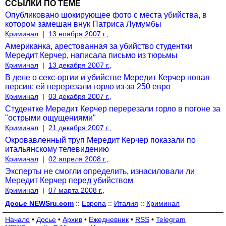
ССЫЛКИ ПО ТЕМЕ
Опубликовано шокирующее фото с места убийства, в
котором замешан внук Патриса Лумумбы
Криминал
|
13 ноября 2007 г.,
Американка, арестованная за убийство студентки
Мередит Керчер, написала письмо из тюрьмы
Криминал
|
13 декабря 2007 г.,
В деле о секс-оргии и убийстве Мередит Керчер новая
версия: ей перерезали горло из-за 250 евро
Криминал
|
03 декабря 2007 г.,
Студентке Мередит Керчер перерезали горло в погоне за
"острыми ощущениями"
Криминал
|
21 декабря 2007 г.,
Окровавленный труп Мередит Керчер показали по
итальянскому телевидению
Криминал
|
02 апреля 2008 г.,
Эксперты не смогли определить, изнасиловали ли
Мередит Керчер перед убийством
Криминал
|
07 марта 2008 г.,
Досье NEWSru.com
::
Европа
::
Италия
::
Криминал
Начало
•
Досье
•
Архив
•
Ежедневник
•
RSS
•
Telegram