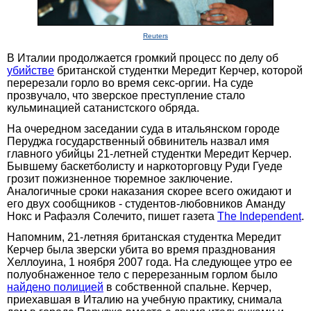
Reuters
В Италии продолжается громкий процесс по делу об
убийстве
британской студентки Мередит Керчер, которой
перерезали горло во время секс-оргии. На суде
прозвучало, что зверское преступление стало
кульминацией сатанистского обряда.
На очередном заседании суда в итальянском городе
Перуджа государственный обвинитель назвал имя
главного убийцы 21-летней студентки Мередит Керчер.
Бывшему баскетболисту и наркоторговцу Руди Гуеде
грозит пожизненное тюремное заключение.
Аналогичные сроки наказания скорее всего ожидают и
его двух сообщников - студентов-любовников Аманду
Нокс и Рафаэля Солечито, пишет газета
The Independent
.
Напомним, 21-летняя британская студентка Мередит
Керчер была зверски убита во время празднования
Хеллоуина, 1 ноября 2007 года. На следующее утро ее
полуобнаженное тело с перерезанным горлом было
найдено полицией
в собственной спальне. Керчер,
приехавшая в Италию на учебную практику, снимала