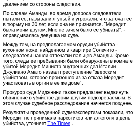
давлением со стороны следствия.
По словам Аманды, во время допроса следователи
пытали ее, называли лгуньей и угрожали, что заточат ее
в тюрьму на 30 лет, если она не признается. "Мередит
была моим другом, Мне не зачем было ее убивать!", -
оправдывалась девушка на суде.
Между тем, на предполагаемом орудии убийства -
кухонном ноже, найденном в квартире Солечито -
следователи нашли отпечатки пальцев Аманды. Кроме
того, следы ее пребывания были обнаружены в комнате
убитой Мередит. Министр внутренних дел Италии
Джулиано Амато назвал преступление "зверским
убийством, которое произошло из-за отказа Мередит
участвовать в оргии в ее же доме".
Прокурор суда Миджнини также предлагает выдвинуть
обвинение в убийстве двоим другим подозреваемым. В
этом случае судебное расследование начнется позднее.
Результаты проведенной судмеэкспертизы показали, что
Мередит не принимала наркотиков или алкоголя в день
убийства, уточняет
The Times
.