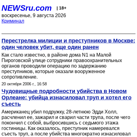
NEWSru.com
| 18+
воскресенье, 9 августа 2026
Криминал
Перестрелка милиции и преступников в Москве:
один человек убит, еще один ранен
Как стало известно, в районе дома N1 на Малой
Пироговской улице сотрудники правоохранительных
органов проводили операцию по задержанию
преступников, которые оказали вооруженное
сопротивление.
20 октября 2006 г., 16:58
Чудовищные подробности убийства в Новом
Орлеане: убийца изнасиловал труп и хотел его
съесть
Американец убил подружку, 28-летнюю Эдди Холл,
расчленил ее, зажарил и сварил части трупа, после чего
покончил с собой, выбросившись с седьмого этажа
гостиницы. Как оказалось, преступник намеревался
съесть труп, а после убийства многократно изнасиловал