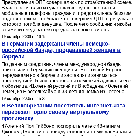
Преступления ОПГ совершались по отработанной схеме.
В частности, один из участников группы звонил на
мобильные телефоны граждан и, представляясь близким
родственником, сообщал, что совершил ДТП, в результате
которого погибла девушка. После чего сообщник и якобы
от имени следователя предлагал свою помощь.
19 октября 2006 г., 16:15
В Германии задержаны члены немецко-
российской банды, продававшей женщин в
бордели
По данным следствия, члены международной банды
привозили в Германию женщин из Восточной Европы,
передавали их в бордели и заставляли заниматься
проституцией. Были арестованы немецкий адвокат и его
любовница, 41-летний русский из Висбадена, 40-летний
немец из Рюссельхайма и 38-летняя немка из Гессена.
19 октября 2006 г., 15:23
В Великобритании посетитель интернет-чата
перерезал горло своему виртуальному
противнику
47-летний Пол Гиббонс поспорил в чате с 43-летним
Джоном Джонсом по поводу отношения к мусульманам и