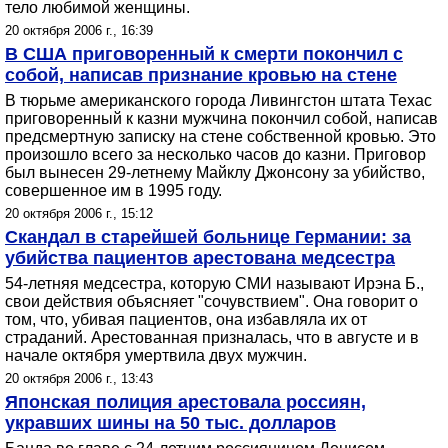
тело любимой женщины.
20 октября 2006 г., 16:39
В США приговоренный к смерти покончил с
собой, написав признание кровью на стене
В тюрьме американского города Ливингстон штата Техас
приговоренный к казни мужчина покончил собой, написав
предсмертную записку на стене собственной кровью. Это
произошло всего за несколько часов до казни. Приговор
был вынесен 29-летнему Майклу Джонсону за убийство,
совершенное им в 1995 году.
20 октября 2006 г., 15:12
Скандал в старейшей больнице Германии: за
убийства пациентов арестована медсестра
54-летняя медсестра, которую СМИ называют Ирэна Б.,
свои действия объясняет "сочувствием". Она говорит о
том, что, убивая пациентов, она избавляла их от
страданий. Арестованная призналась, что в августе и в
начале октября умертвила двух мужчин.
20 октября 2006 г., 13:43
Японская полиция арестовала россиян,
укравших шины на 50 тыс. долларов