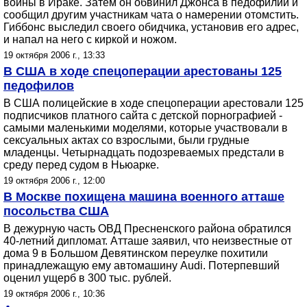
войны в Ираке. Затем он обвинил Джонса в педофилии и
сообщил другим участникам чата о намерении отомстить.
Гиббонс выследил своего обидчика, установив его адрес,
и напал на него с киркой и ножом.
19 октября 2006 г., 13:33
В США в ходе спецоперации арестованы 125
педофилов
В США полицейские в ходе спецоперации арестовали 125
подписчиков платного сайта с детской порнографией -
самыми маленькими моделями, которые участвовали в
сексуальных актах со взрослыми, были грудные
младенцы. Четырнадцать подозреваемых предстали в
среду перед судом в Ньюарке.
19 октября 2006 г., 12:00
В Москве похищена машина военного атташе
посольства США
В дежурную часть ОВД Пресненского района обратился
40-летний дипломат. Атташе заявил, что неизвестные от
дома 9 в Большом Девятинском переулке похитили
принадлежащую ему автомашину Audi. Потерпевший
оценил ущерб в 300 тыс. рублей.
19 октября 2006 г., 10:36