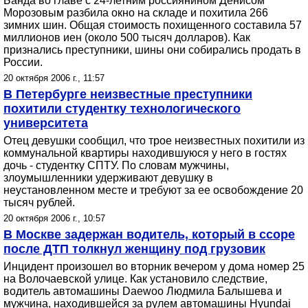
Банда во главе с 24-летним россиянином Денисом
Морозовым разбила окно на складе и похитила 266
зимних шин. Общая стоимость похищенного составила 57
миллионов иен (около 500 тысяч долларов). Как
признались преступники, шины они собирались продать в
России.
20 октября 2006 г., 11:57
В Петербурге неизвестные преступники
похитили студентку технологического
университета
Отец девушки сообщил, что трое неизвестных похитили из
коммунальной квартиры находившуюся у него в гостях
дочь - студентку СПТУ. По словам мужчины,
злоумышленники удерживают девушку в
неустановленном месте и требуют за ее освобождение 20
тысяч рублей.
20 октября 2006 г., 10:57
В Москве задержан водитель, который в ссоре
после ДТП толкнул женщину под грузовик
Инцидент произошел во вторник вечером у дома номер 25
на Волочаевской улице. Как установило следствие,
водитель автомашины Daewoo Людмила Балышева и
мужчина, находившейся за рулем автомашины Hyundai