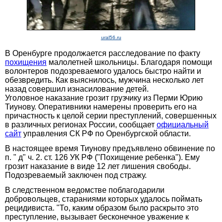
ural56.ru
В Оренбурге продолжается расследование по факту
похищения
малолетней школьницы. Благодаря помощи
волонтеров подозреваемого удалось быстро найти и
обезвредить. Как выяснилось, мужчина несколько лет
назад совершил изнасилование детей.
Уголовное наказание грозит грузчику из Перми Юрию
Тиунову. Оперативники намерены проверить его на
причастность к целой серии преступлений, совершенных
в различных регионах России, сообщает
официальный
сайт
управления СК РФ по Оренбургской области.
В настоящее время Тиунову предъявлено обвинение по
п. " д" ч. 2. ст. 126 УК РФ ("Похищение ребенка"). Ему
грозит наказание в виде 12 лет лишения свободы.
Подозреваемый заключен под стражу.
В следственном ведомстве поблагодарили
добровольцев, стараниями которых удалось поймать
рецидивиста. "То, каким образом было раскрыто это
преступление, вызывает бесконечное уважение к