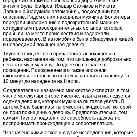
городской свалки на проселочной дороге местные
жители Булат Байров, Ильдар Салимов и Никита
Лапшин обнаружили автомобиль, подходящий под
описание. Рядом с ним находился мужчина. Волонтеры
передали информацию о подозрительной машине
сотрудникам правоохранительных органов, которые
прибыли на место происшествия и задержали
подозреваемого. В автомобиле была обнаружена живой
и невредимой похищенная девочка.
Тиунов отрицал свою причастность к похищению
ребенка, настаивая на том, что школьница добровольно
села к нему в машину. Позднее он сознался в
похищении. Подозреваемого также опознали
школьницы, которых он пытался затащить в машину за
10 минут до нападения на Настю.
Следователями назначено множество экспертиз, в том
числе молекулярно-генетические, изъята и исследуется
одежда девочек, которых мужчина пытался увезти. В
автомобиле были изъяты емкости с жидкостью, которой
он поил похищенную девочку. Предположительно, тем
самым Тиунов подавлял ее способность адекватно
воспринимать происходящее и сопротивляться.
"Назначено химическое и другие исследования, которые