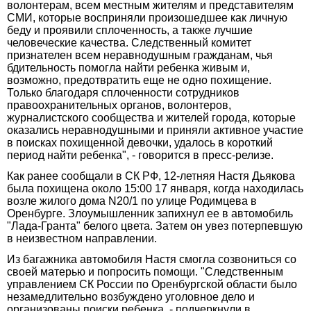
волонтерам, всем местным жителям и представителям
СМИ, которые восприняли произошедшее как личную
беду и проявили сплоченность, а также лучшие
человеческие качества. Следственный комитет
признателен всем неравнодушным гражданам, чья
бдительность помогла найти ребенка живым и,
возможно, предотвратить еще не одно похищение.
Только благодаря сплоченности сотрудников
правоохранительных органов, волонтеров,
журналистского сообщества и жителей города, которые
оказались неравнодушными и приняли активное участие
в поисках похищенной девочки, удалось в короткий
период найти ребенка", - говорится в пресс-релизе.
Как ранее сообщали в СК РФ, 12-летняя Настя Дьякова
была похищена около 15:00 17 января, когда находилась
возле жилого дома N20/1 по улице Родимцева в
Оренбурге. Злоумышленник запихнул ее в автомобиль
"Лада-Гранта" белого цвета. Затем он увез потерпевшую
в неизвестном направлении.
Из багажника автомобиля Настя смогла созвониться со
своей матерью и попросить помощи. "Следственным
управлением СК России по Оренбургской области было
незамедлительно возбуждено уголовное дело и
организованы поиски ребенка, - подчеркнули в