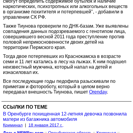
смогут определить содержимое бутылок и наличие
наркотических, психотропных или алкогольных веществ
в организме похитителя и потерпевшей", - добавили в
управлении СК РФ.
Также Тиунова проверили по ДНК-базам. Уже выявлены
совпадения данных подозреваемого с генотипом лица,
совершившего весной 2011 года преступление против
половой неприкосновенности двоих детей на
территории Пермского края.
Тогда двое потерпевших из Краснокамска в возрасте
семи и 11 лет катались в лесу на лыжах. К ним подошел
неизвестный мужчина, который напал на детей и
изнасиловал их.
Все последующие годы педофила разыскивали по
приметам и фотороботу, который в целом верно
передавал внешность Тиунова, пишет
Orenday
.
ССЫЛКИ ПО ТЕМЕ
В Оренбурге похищенная 12-летняя девочка позвонила
матери из багажника автомобиля
Криминал
|
18 января 2017 г.,
Досье NEWSru.com
::
Оренбургская область
::
Криминал
::