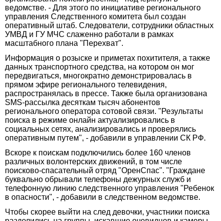
ведомстве. - Для этого по инициативе регионального
управления Следственного комитета был создан
оперативный штаб. Следователи, сотрудники областных
УМВД и ГУ МЧС слаженно работали в рамках
масштабного плана "Перехват".
Информация о розыске и приметах похитителя, а также
данных транспортного средства, на котором он мог
передвигаться, многократно демонстрировалась в
прямом эфире регионального телевидения,
распространялась в прессе. Также была организована
SMS-рассылка десяткам тысяч абонентов
регионального оператора сотовой связи. "Результаты
поиска в режиме онлайн актуализировались в
социальных сетях, анализировались и проверялись
оперативным путем", - добавили в управлении СК РФ.
Вскоре к поискам подключились более 160 членов
различных волонтерских движений, в том числе
поисково-спасательный отряд "ОренСпас". "Граждане
буквально обрывали телефоны дежурных служб и
телефонную линию следственного управления "Ребенок
в опасности", - добавили в следственном ведомстве.
Чтобы скорее выйти на след девочки, участники поиска
разделились на группы, искавшие очевидцев и камеры