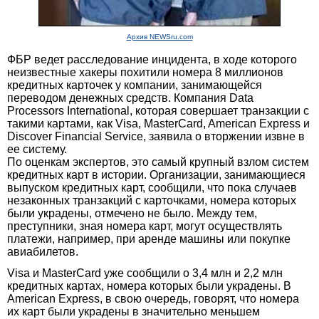
Архив NEWSru.com
ФБР ведет расследование инцидента, в ходе которого
неизвестные хакеры похитили номера 8 миллионов
кредитных карточек у компании, занимающейся
переводом денежных средств. Компания Data
Processors International, которая совершает транзакции с
такими картами, как Visa, MasterCard, American Express и
Discover Financial Service, заявила о вторжении извне в
ее систему.
По оценкам экспертов, это самый крупный взлом систем
кредитных карт в истории. Организации, занимающиеся
выпуском кредитных карт, сообщили, что пока случаев
незаконных транзакций с карточками, номера которых
были украдены, отмечено не было. Между тем,
преступники, зная номера карт, могут осуществлять
платежи, например, при аренде машины или покупке
авиабилетов.
Visa и MasterCard уже сообщили о 3,4 млн и 2,2 млн
кредитных картах, номера которых были украдены. В
American Express, в свою очередь, говорят, что номера
их карт были украдены в значительно меньшем