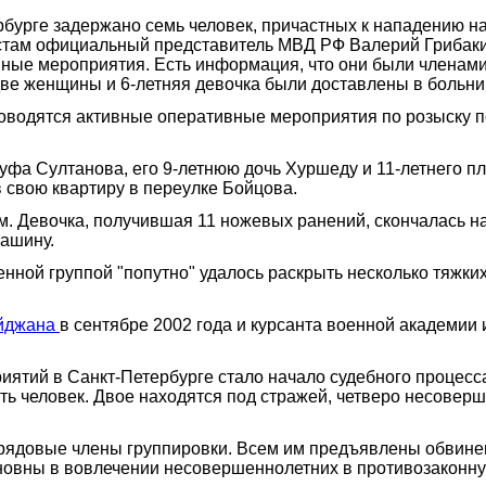
бурге задержано семь человек, причастных к нападению на
истам официальный представитель МВД РФ Валерий Грибаки
ые мероприятия. Есть информация, что они были членами 
 две женщины и 6-летняя девочка были доставлены в больни
проводятся активные оперативные мероприятия по розыску
уфа Султанова, его 9-летнюю дочь Хуршеду и 11-летнего пл
в свою квартиру в переулке Бойцова.
. Девочка, получившая 11 ножевых ранений, скончалась на
машину.
енной группой "попутно" удалось раскрыть несколько тяжк
айджана
в сентябре 2002 года и курсанта военной академии
риятий в Санкт-Петербурге стало начало судебного процес
сть человек. Двое находятся под стражей, четверо несоверш
и рядовые члены группировки. Всем им предъявлены обвине
овны в вовлечении несовершеннолетних в противозаконную 