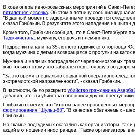
В ходе оперативно-розыскных мероприятий в Санкт-Петер
пятилетняя девочка
. Об этом в пятницу сообщил журнал
"В данный момент с задержанными проводятся следственн
сказал Грибакин. В результате этого нападения на цыган
Кроме того, Грибакин сообщил, что в Санкт-Петербурге 
Таджикистана
: мужчину, его дочь и племянника.
Подростки напали на 35-летнего таджикского торговца Юс
когда мужчина с детьми возвращался с прогулки на каток 
Мужчина и мальчик пострадали от черепно-мозговых травм
жив только потому, что забрался под стоявшую во дворе 
"За это время специально созданной оперативно-следств
экстремистской направленности", - сказал Грибакин.
В частности, было раскрыто
убийство гражданина Азерб
добавил, что эти убийства совершили другие преступники.
Грибакин отметил, что "итогом ранее проведенных мероп
формирования "Шульц-88"
. "В качестве обвиняемых - ше
Грибакин.
На скамье подсудимых оказались как организаторы, так 
акций в отношении иностранцев. "Также организаторы вин