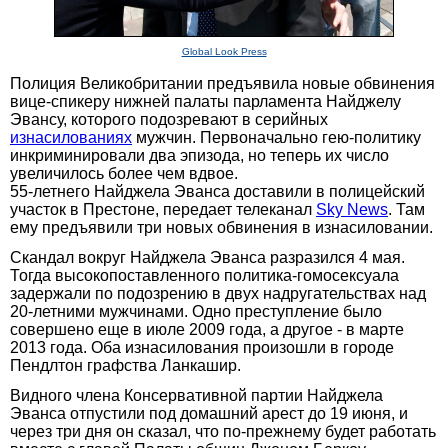
Global Look Press
Полиция Великобритании предъявила новые обвинения
вице-спикеру нижней палаты парламента Найджелу
Эвансу, которого подозревают в серийных
изнасилованиях
мужчин. Первоначально гею-политику
инкриминировали два эпизода, но теперь их число
увеличилось более чем вдвое.
55-летнего Найджела Эванса доставили в полицейский
участок в Престоне, передает телеканал
Sky News
. Там
ему предъявили три новых обвинения в изнасиловании.
Скандал вокруг Найджела Эванса разразился 4 мая.
Тогда высокопоставленного политика-гомосексуала
задержали по подозрению в двух надругательствах над
20-летними мужчинами. Одно преступление было
совершено еще в июле 2009 года, а другое - в марте
2013 года. Оба изнасилования произошли в городе
Пендлтон графства Ланкашир.
Видного члена Консервативной партии Найджела
Эванса отпустили под домашний арест до 19 июня, и
через три дня он сказал, что по-прежнему будет работать