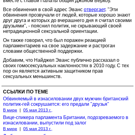
вместе с главой Палаты общин Джоном Беркоу.
Все обвинения в свой адрес Эванс
отвергает
. "Эти
обвинения прозвучали от людей, которые хорошо знают
друг друга и которых до вчерашнего дня я считал своими
друзьями", - пояснил политик, не скрывающий своей
нетрадиционной сексуальной ориентации.
Он также говорил, что был поражен реакцией
парламентариев на свое задержание и растроган
словами общественной поддержки.
Добавим, что Найджел Эванс публично рассказал о
своих гомосексуальных наклонностях в 2010 году. С тех
пор он является активным защитником прав
сексуальных меньшинств.
ССЫЛКИ ПО ТЕМЕ
Обвиняемый в изнасиловании двух мужчин британский
политик-гей сокрушается: его предали "друзья"
В мире
|
05 мая 2013 г.,
Вице-спикера парламента Британии, подозреваемого в
изнасиловании, выпустили под залог
В мире
|
05 мая 2013 г.,