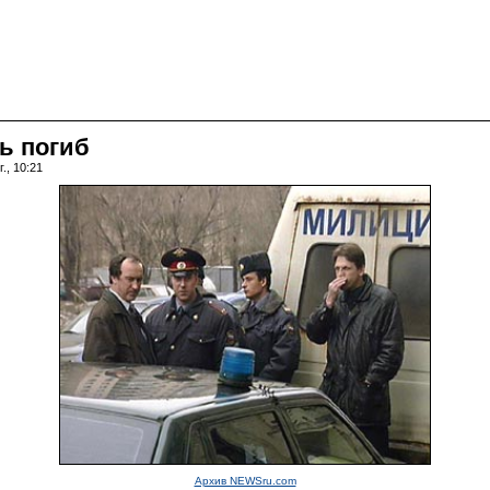
ь погиб
., 10:21
Архив NEWSru.com