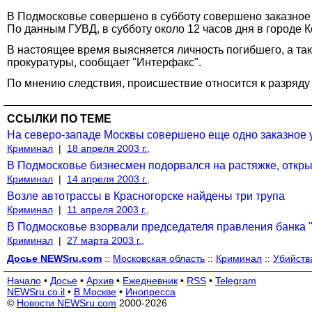
В Подмосковье совершено в субботу совершено заказное 
По данным ГУВД, в субботу около 12 часов дня в городе
В настоящее время выясняется личность погибшего, а та
прокуратуры, сообщает "Интерфакс".
По мнению следствия, происшествие относится к разряду 
ССЫЛКИ ПО ТЕМЕ
На северо-западе Москвы совершено еще одно заказное 
Криминал
|
18 апреля 2003 г.,
В Подмосковье бизнесмен подорвался на растяжке, откр
Криминал
|
14 апреля 2003 г.,
Возле автотрассы в Красногорске найдены три трупа
Криминал
|
11 апреля 2003 г.,
В Подмосковье взорвали председателя правления банка 
Криминал
|
27 марта 2003 г.,
Досье NEWSru.com
::
Московская область
::
Криминал
::
Убийств
Начало
•
Досье
•
Архив
•
Ежедневник
•
RSS
•
Telegram
NEWSru.co.il
•
В Москве
•
Инопресса
©
Новости NEWSru.com
2000-2026