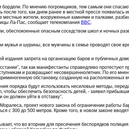
и бордели. По мнению погромщиков, тем самым они спасают
сь после того, как днем ранее в местной прессе появилас
местные жители, вооруженные камнями и палками, разбили 
олицы Ла-Пас, сообщает телекомпания
BBC
.
ли, обеспокоенные опасным соседством школ и ночных ра
.
аши мужья и шурины, все мужчины в семье проводят свое вр
ей издания запрета на организацию баров и публичных дом
восстании", так как манифестанты справедливо протестуют 
ступникам и развращают несовершеннолетних. По его мнен
 криминогенную обстановку, созданную на расположенных в
едения порядка будут использовать несиловые методы, перед
, чтобы обеспечить безопасность детей, - заявил прибывш
 он должен уйти в отставку".
 Моралеса, проект нового закона об ограничении работы б
ся с 300 до 500 метров. Кроме того, в новом законе ввод
вает, что во вторник для пресечения беспорядков полиция