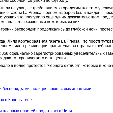
раны сборной Колумбии по футболу.
ышли на улицы с требованием к городским властям увеличи
щению газеты La Prensa в одном из баров были найдены нес
естующих это послужило еще одним доказательством предпо
же являются хозяевами некоторых из них.
торник беспорядки продолжались до глубокой ночи, протес
а" Лили Кортес заявила газете La Prensa, что проститутки
енном виде к резиденции правительства страны с требова
к 358 официально зарегистрированных увеселительных зав
радают от хронического истощения.
ало в волне протестов "черного октября", которые в коне
и беспорядками: полиция воюет с иммигрантами
ах в Копенгагене
планами властей продать газ в Чили