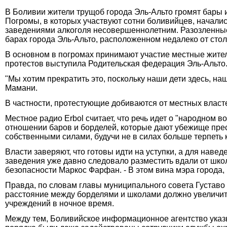
В Боливии жители трущоб города Эль-Альто громят бары 
Погромы, в которых участвуют сотни боливийцев, начали
заведениями алкоголя несовершеннолетним. Разозленные 
барах города Эль-Альто, расположенном недалеко от ст
В основном в погромах принимают участие местные жите
протестов выступила Родительская федерация Эль-Альто
"Мы хотим прекратить это, поскольку наши дети здесь, н
Мамани.
В частности, протестующие добиваются от местных власт
Местное радио Erbol считает, что речь идет о "народном 
отношении баров и борделей, которые дают убежище пре
собственными силами, будучи не в силах больше терпеть
Власти заверяют, что готовы идти на уступки, а для нав
заведения уже давно следовало разместить вдали от школ
безопасности Маркос Фарфан. - В этом вина мэра города, и
Правда, по словам главы муниципального совета Густаво
расстояние между борделями и школами должно увеличить
учреждений в ночное время.
Между тем, Боливийское информационное агентство указы