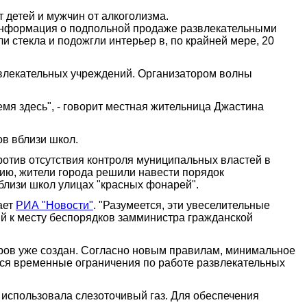
 детей и мужчин от алкоголизма.
ь информация о подпольной продаже развлекательными
стекла и подожгли интерьер в, по крайней мере, 20
звлекательных учреждений. Организатором волны
емя здесь", - говорит местная жительница Джастина
ов вблизи школ.
против отсутствия контроля муниципальных властей в
ию, жители города решили навести порядок
близи школ улицах "красных фонарей".
ает
РИА "Новости"
. "Разумеется, эти увеселительные
ий к месту беспорядков замминистра гражданской
аров уже создан. Согласно новым правилам, минимальное
ятся временные ограничения по работе развлекательных
 использовала слезоточивый газ. Для обеспечения