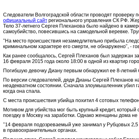
Следователи Волгоградской области проводят проверку п
официальный сайт
регионального управления СК РФ. Жер
Тело 37-летнего Сергея Плеханова было найдено в камер
самоубийство, повесившись на самодельной веревке. Тр
"На место происшествия незамедлительно прибыла следс
криминальном характере его смерти, не обнаружено", - го
Как ранее сообщалось, Сергей Плеханов был задержан за
16 февраля 2015 года около 18:00 в одной из квартир гор
Погибшую девочку Диану первым обнаружил ее 8-летний бр
По версии следователей, дядя Дианы Сергей Плеханов н
неадекватном состоянии. Сначала злоумышленник убил г
когда она спала.
С места происшествия убийца похитил 4 сотовых телефон
Мотивом для убийства мог быть крупный кредит, который 
поездку в Москву на заработки. Однако женщины дома не 
"14 февраля подозреваемый уже занимал у Рубцовых 2,5 ты
в правоохранительных органах.