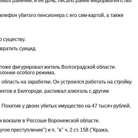
жевых ранений, и ее дочь, писало ранее информагентство
ефон убитого пенсионера с его сим-картой, а также
о существу.
вратить суицид.
 тоже фигурировал житель Волгоградской области.
олонии особого режима.
область на заработки. Он устроился работать на стройку.
ектов в Белгороде, распивал алкоголь с другим
Похитив у двоих убитых имущество на 47 тысяч рублей,
 вокзале в Россоше Воронежской области.
е преступление") и п. "в" ч. 2 ст. 158 ("Кража,