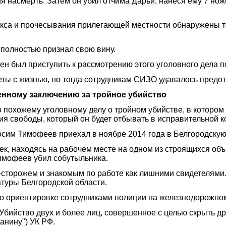
ия насмерть. Затем он убил отчима Дарьи, нанеся ему 7 но
са и прочесывания прилегающей местности обнаружены тел
полностью признал свою вину.
ен был приступить к рассмотрению этого уголовного дела п
ты с жизнью, но тогда сотрудникам СИЗО удавалось предот
енному заключению за тройное убийство
 похожему уголовному делу о тройном убийстве, в котором
 свободы, который он будет отбывать в исправительной к
осим Тимофеев приехал в ноябре 2014 года в Белгородскую 
ек, находясь на рабочем месте на одном из строящихся объ
Тимофеев убил собутыльника.
торожем и знакомым по работе как лишними свидетелями. 
туры Белгородской области.
о ориентировке сотрудниками полиции на железнодорожном
"Убийство двух и более лиц, совершенное с целью скрыть друго
анину") УК РФ.