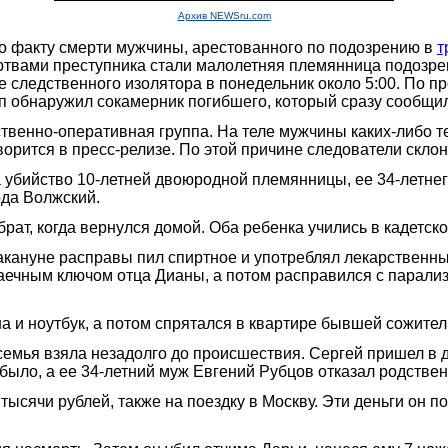
Архив NEWSru.com
о факту смерти мужчины, арестованного по подозрению в
т
твами преступника стали малолетняя племянница подозрева
е следственного изолятора в понедельник около 5:00. По 
уп обнаружил сокамерник погибшего, который сразу сообщ
твенно-оперативная группа. На теле мужчины каких-либо 
ворится в пресс-релизе. По этой причине следователи скло
 убийство 10-летней двоюродной племянницы, ее 34-летнег
ода Волжский.
ат, когда вернулся домой. Оба ребенка учились в кадетско
акануне расправы пил спиртное и употреблял лекарственны
аечным ключом отца Дианы, а потом расправился с парали
а и ноутбук, а потом спрятался в квартире бывшей сожите
семья взяла незадолго до происшествия. Сергей пришел в д
было, а ее 34-летний муж Евгений Рубцов отказал родстве
сячи рублей, также на поездку в Москву. Эти деньги он по