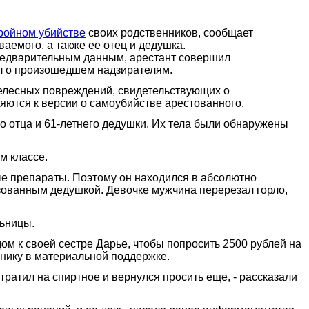
ройном убийстве
своих родственников, сообщает
емого, а также ее отец и дедушка.
предварительным данным, арестант совершил
ил о произошедшем надзирателям.
телесных повреждений, свидетельствующих о
няются к версии о самоубийстве арестованного.
о отца и 61-летнего дедушки. Их тела были обнаружены
м классе.
е препараты. Поэтому он находился в абсолютно
зованным дедушкой. Девочке мужчина перерезал горло,
льницы.
ом к своей сестре Дарье, чтобы попросить 2500 рублей на
ннику в материальной поддержке.
тратил на спиртное и вернулся просить еще, - рассказали