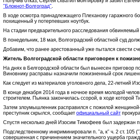
Получив отказ, Сергей схватил монтировку и забил Евген
"Блокнот-Волгоград"
.
В ходе осмотра принадлежащего Плеханову гаражного бок
похищенный у потерпевших ноутбук.
На стадии предварительного расследования обвиняемый 
В понедельник, 18 мая, Волгоградский областной суд долж
Добавим, что ранее арестованный уже пытался свести сче
Житель Волгоградской области приговорен к пожизн
На днях в Белгородской области был вынесен приговор по
Виновнику расправы назначили пожизненный срок лишения
Как следует из материалов уголовного дела, 22-летний Из
В конце декабря 2014 года в ночное время молодой челов
строителем. Пьянка закончилась ссорой, в ходе которой 
Затем злоумышленник расправился с пожилой женщиной-с
преступник скрылся, сообщает
официальный сайт
прокура
Спустя несколько дней Изосим Тимофеев был задержан п
Подследственному инкриминировали п. "а, к" ч. 2 ст. 105 (
совершенная с причинением значительного ущерба гражд