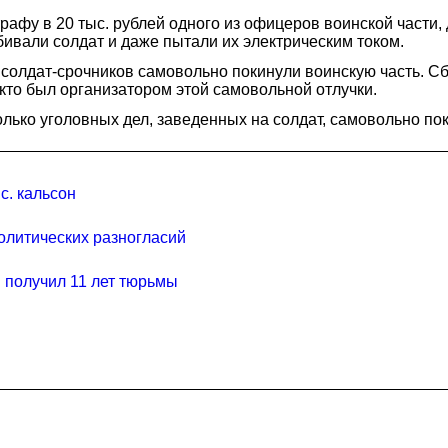
афу в 20 тыс. рублей одного из офицеров воинской части,
бивали солдат и даже пытали их электрическим током.
 солдат-срочников самовольно покинули воинскую часть. С
то был организатором этой самовольной отлучки.
лько уголовных дел, заведенных на солдат, самовольно п
с. кальсон
олитических разногласий
 получил 11 лет тюрьмы