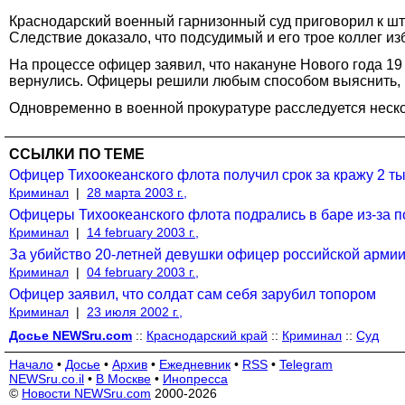
Краснодарский военный гарнизонный суд приговорил к штр
Следствие доказало, что подсудимый и его трое коллег из
На процессе офицер заявил, что накануне Нового года 19
вернулись. Офицеры решили любым способом выяснить, к
Одновременно в военной прокуратуре расследуется неско
ССЫЛКИ ПО ТЕМЕ
Офицер Тихоокеанского флота получил срок за кражу 2 ты
Криминал
|
28 марта 2003 г.,
Офицеры Тихоокеанского флота подрались в баре из-за п
Криминал
|
14 february 2003 г.,
За убийство 20-летней девушки офицер российской армии
Криминал
|
04 february 2003 г.,
Офицер заявил, что солдат сам себя зарубил топором
Криминал
|
23 июля 2002 г.,
Досье NEWSru.com
::
Краснодарский край
::
Криминал
::
Суд
Начало
•
Досье
•
Архив
•
Ежедневник
•
RSS
•
Telegram
NEWSru.co.il
•
В Москве
•
Инопресса
©
Новости NEWSru.com
2000-2026