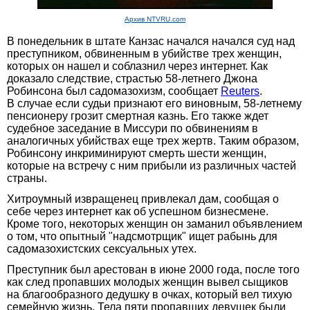
Архив NTVRU.com
В понедельник в штате Канзас начался начался суд над
преступником, обвиненным в убийстве трех женщин,
которых он нашел и соблазнил через интернет. Как
доказало следствие, страстью 58-летнего Джона
Робинсона был садомазохизм, сообщает
Reuters
.
В случае если судьи признают его виновным, 58-летнему
пенсионеру грозит смертная казнь. Его также ждет
судебное заседание в Mиссури по обвинениям в
аналогичных убийствах еще трех жертв. Таким образом,
Робинсону инкриминируют смерть шести женщин,
которые на встречу с ним прибыли из различных частей
страны.
Хитроумный извращенец привлекал дам, сообщая о
себе через интернет как об успешном бизнесмене.
Кроме того, некоторых женщин он заманил объявлением
о том, что опытный "надсмотрщик" ищет рабынь для
садомазохистских сексуальных утех.
Преступник был арестован в июне 2000 года, после того
как след пропавших молодых женщин вывел сыщиков
на благообразного дедушку в очках, который вел тихую
семейную жизнь. Тела пяти пропавших девушек были