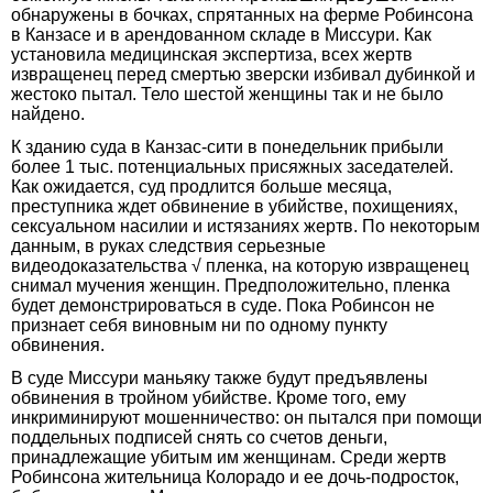
обнаружены в бочках, спрятанных на ферме Робинсона
в Канзасе и в арендованном складе в Миссури. Как
установила медицинская экспертиза, всех жертв
извращенец перед смертью зверски избивал дубинкой и
жестоко пытал. Тело шестой женщины так и не было
найдено.
К зданию суда в Канзас-сити в понедельник прибыли
более 1 тыс. потенциальных присяжных заседателей.
Как ожидается, суд продлится больше месяца,
преступника ждет обвинение в убийстве, похищениях,
сексуальном насилии и истязаниях жертв. По некоторым
данным, в руках следствия серьезные
видеодоказательства √ пленка, на которую извращенец
снимал мучения женщин. Предположительно, пленка
будет демонстрироваться в суде. Пока Робинсон не
признает себя виновным ни по одному пункту
обвинения.
В суде Mиссури маньяку также будут предъявлены
обвинения в тройном убийстве. Кроме того, ему
инкриминируют мошенничество: он пытался при помощи
поддельных подписей снять со счетов деньги,
принадлежащие убитым им женщинам. Среди жертв
Робинсона жительница Колорадо и ее дочь-подросток,