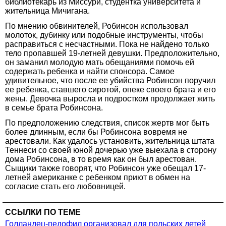
библиотекарь из Миссури, студентка университета и
жительница Мичигана.
По мнению обвинителей, Робинсон использовал
молоток, дубинку или подобные инструменты, чтобы
расправиться с несчастными. Пока не найдено только
тело пропавшей 19-летней девушки. Предположительно,
он заманил молодую мать обещаниями помочь ей
содержать ребенка и найти спонсора. Самое
удивительное, что после ее убийства Робинсон поручил
ее ребенка, ставшего сиротой, опеке своего брата и его
жены. Девочка выросла и подростком продолжает жить
в семье брата Робинсона.
По предположению следствия, список жертв мог быть
более длинным, если бы Робинсона вовремя не
арестовали. Как удалось установить, жительница штата
Теннеси со своей юной дочерью уже выехала в сторону
дома Робинсона, в то время как он был арестован.
Сыщики также говорят, что Робинсон уже обещал 17-
летней американке с ребенком приют в обмен на
согласие стать его любовницей.
ССЫЛКИ ПО ТЕМЕ
Голландец-педофил организовал для польских детей