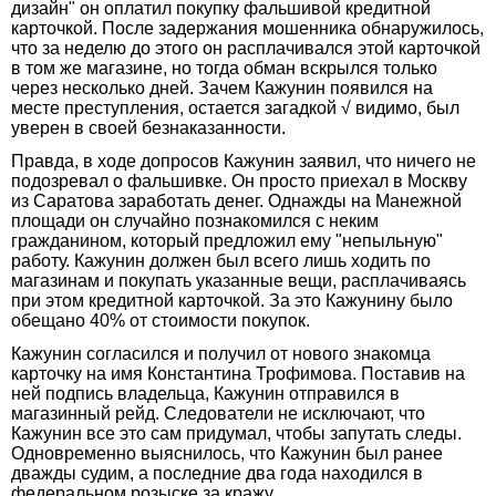
дизайн" он оплатил покупку фальшивой кредитной
карточкой. После задержания мошенника обнаружилось,
что за неделю до этого он расплачивался этой карточкой
в том же магазине, но тогда обман вскрылся только
через несколько дней. Зачем Кажунин появился на
месте преступления, остается загадкой √ видимо, был
уверен в своей безнаказанности.
Правда, в ходе допросов Кажунин заявил, что ничего не
подозревал о фальшивке. Он просто приехал в Москву
из Саратова заработать денег. Однажды на Манежной
площади он случайно познакомился с неким
гражданином, который предложил ему "непыльную"
работу. Кажунин должен был всего лишь ходить по
магазинам и покупать указанные вещи, расплачиваясь
при этом кредитной карточкой. За это Кажунину было
обещано 40% от стоимости покупок.
Кажунин согласился и получил от нового знакомца
карточку на имя Константина Трофимова. Поставив на
ней подпись владельца, Кажунин отправился в
магазинный рейд. Следователи не исключают, что
Кажунин все это сам придумал, чтобы запутать следы.
Одновременно выяснилось, что Кажунин был ранее
дважды судим, а последние два года находился в
федеральном розыске за кражу.