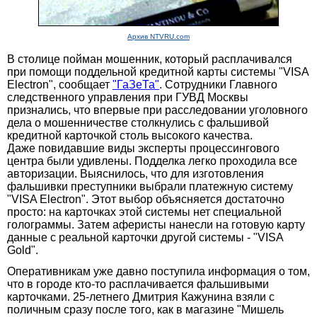
Архив NTVRU.com
В столице пойман мошенник, который расплачивался
при помощи поддельной кредитной карты системы "VISA
Electron", сообщает
"ГаЗеТа"
. Сотрудники Главного
следственного управления при ГУВД Москвы
признались, что впервые при расследовании уголовного
дела о мошенничестве столкнулись с фальшивой
кредитной карточкой столь высокого качества.
Даже повидавшие виды эксперты процессингового
центра были удивлены. Подделка легко проходила все
авторизации. Выяснилось, что для изготовления
фальшивки преступники выбрали платежную систему
"VISA Electron". Этот выбор объясняется достаточно
просто: на карточках этой системы нет специальной
голограммы. Затем аферисты нанесли на готовую карту
данные с реальной карточки другой системы - "VISA
Gold".
Оперативникам уже давно поступила информация о том,
что в городе кто-то расплачивается фальшивыми
карточками. 25-летнего Дмитрия Кажунина взяли с
поличным сразу после того, как в магазине "Мишель