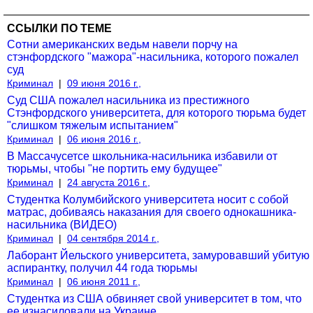
ССЫЛКИ ПО ТЕМЕ
Сотни американских ведьм навели порчу на
стэнфордского "мажора"-насильника, которого пожалел
суд
Криминал
|
09 июня 2016 г.,
Суд США пожалел насильника из престижного
Стэнфордского университета, для которого тюрьма будет
"слишком тяжелым испытанием"
Криминал
|
06 июня 2016 г.,
В Массачусетсе школьника-насильника избавили от
тюрьмы, чтобы "не портить ему будущее"
Криминал
|
24 августа 2016 г.,
Студентка Колумбийского университета носит с собой
матрас, добиваясь наказания для своего однокашника-
насильника (ВИДЕО)
Криминал
|
04 сентября 2014 г.,
Лаборант Йельского университета, замуровавший убитую
аспирантку, получил 44 года тюрьмы
Криминал
|
06 июня 2011 г.,
Студентка из США обвиняет свой университет в том, что
ее изнасиловали на Украине