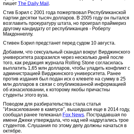
пишет
The Daily Mail
.
Стив Бэрил с 2001 года пожертвовал Республиканской
партии десятки тысяч долларов. В 2005 году он пытался
возглавить прокуратуру штата, но проиграл праймериз
другому кандидату от республиканцев - Роберту
Макдоннеллу.
Стивен Бэрил предстанет перед судом 10 августа.
Добавим, что сексуальный скандал вокруг Вирджинского
университета разразился через несколько дней после
того, как редакция журнала Rolling Stone согласилась
выплатить 1,65 млн долларов, чтобы уладить конфликт с
администрацией Вирджинского университета. Ранее
против издания был подан иск о клевете на сумму в 25
млн долларов в связи с опубликованной информацией
об изнасиловании, к которому якобы причастны
студенты этого вуза.
Поводом для разбирательства стала статья
"Изнасилование в кампусе", вышедшая еще в 2014 году,
сообщал ранее телеканал
Fox News
. Пострадавшая по
имени Джеки утверждала, что над ней надругались трое
студентов. Слушания по этому делу должны начаться в
октябре.