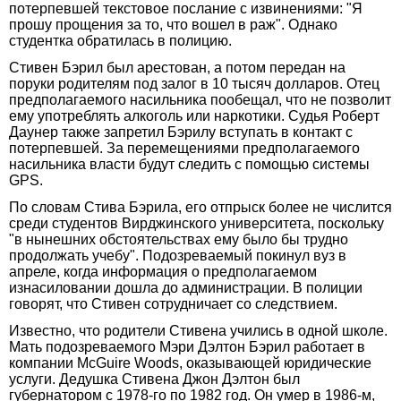
потерпевшей текстовое послание с извинениями: "Я
прошу прощения за то, что вошел в раж". Однако
студентка обратилась в полицию.
Стивен Бэрил был арестован, а потом передан на
поруки родителям под залог в 10 тысяч долларов. Отец
предполагаемого насильника пообещал, что не позволит
ему употреблять алкоголь или наркотики. Судья Роберт
Даунер также запретил Бэрилу вступать в контакт с
потерпевшей. За перемещениями предполагаемого
насильника власти будут следить с помощью системы
GPS.
По словам Стива Бэрила, его отпрыск более не числится
среди студентов Вирджинского университета, поскольку
"в нынешних обстоятельствах ему было бы трудно
продолжать учебу". Подозреваемый покинул вуз в
апреле, когда информация о предполагаемом
изнасиловании дошла до администрации. В полиции
говорят, что Стивен сотрудничает со следствием.
Известно, что родители Стивена учились в одной школе.
Мать подозреваемого Мэри Дэлтон Бэрил работает в
компании McGuire Woods, оказывающей юридические
услуги. Дедушка Стивена Джон Дэлтон был
губернатором с 1978-го по 1982 год. Он умер в 1986-м,