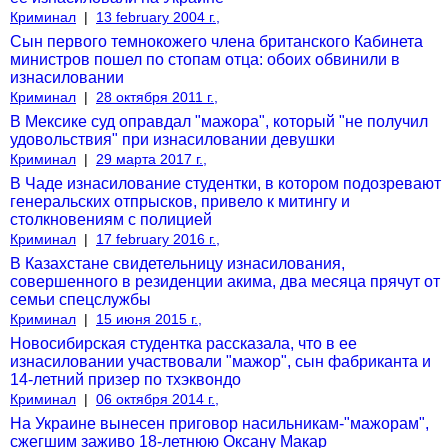
Криминал
|
13 february 2004 г.,
Сын первого темнокожего члена британского Кабинета
министров пошел по стопам отца: обоих обвинили в
изнасиловании
Криминал
|
28 октября 2011 г.,
В Мексике суд оправдал "мажора", который "не получил
удовольствия" при изнасиловании девушки
Криминал
|
29 марта 2017 г.,
В Чаде изнасилование студентки, в котором подозревают
генеральских отпрысков, привело к митингу и
столкновениям с полицией
Криминал
|
17 february 2016 г.,
В Казахстане свидетельницу изнасилования,
совершенного в резиденции акима, два месяца прячут от
семьи спецслужбы
Криминал
|
15 июня 2015 г.,
Новосибирская студентка рассказала, что в ее
изнасиловании участвовали "мажор", сын фабриканта и
14-летний призер по тхэквондо
Криминал
|
06 октября 2014 г.,
На Украине вынесен приговор насильникам-"мажорам",
сжегшим заживо 18-летнюю Оксану Макар