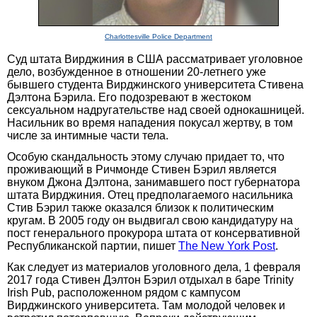
Charlottesville Police Department
Суд штата Вирджиния в США рассматривает уголовное
дело, возбужденное в отношении 20-летнего уже
бывшего студента Вирджинского университета Стивена
Дэлтона Бэрила. Его подозревают в жестоком
сексуальном надругательстве над своей однокашницей.
Насильник во время нападения покусал жертву, в том
числе за интимные части тела.
Особую скандальность этому случаю придает то, что
проживающий в Ричмонде Стивен Бэрил является
внуком Джона Дэлтона, занимавшего пост губернатора
штата Вирджиния. Отец предполагаемого насильника
Стив Бэрил также оказался близок к политическим
кругам. В 2005 году он выдвигал свою кандидатуру на
пост генерального прокурора штата от консервативной
Республиканской партии, пишет
The New York Post
.
Как следует из материалов уголовного дела, 1 февраля
2017 года Стивен Дэлтон Бэрил отдыхал в баре Trinity
Irish Pub, расположенном рядом с кампусом
Вирджинского университета. Там молодой человек и