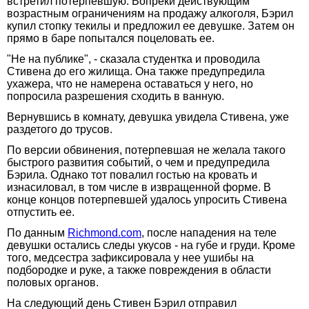
встретил потерпевшую. Вопреки действующим
возрастным ограничениям на продажу алкоголя, Бэрил
купил стопку текилы и предложил ее девушке. Затем он
прямо в баре попытался поцеловать ее.
"Не на публике", - сказала студентка и проводила
Стивена до его жилища. Она также предупредила
ухажера, что не намерена оставаться у него, но
попросила разрешения сходить в ванную.
Вернувшись в комнату, девушка увидела Стивена, уже
раздетого до трусов.
По версии обвинения, потерпевшая не желала такого
быстрого развития событий, о чем и предупредила
Бэрила. Однако тот повалил гостью на кровать и
изнасиловал, в том числе в извращенной форме. В
конце концов потерпевшей удалось упросить Стивена
отпустить ее.
По данным
Richmond.com
, после нападения на теле
девушки остались следы укусов - на губе и груди. Кроме
того, медсестра зафиксировала у нее ушибы на
подбородке и руке, а также повреждения в области
половых органов.
На следующий день Стивен Бэрил отправил