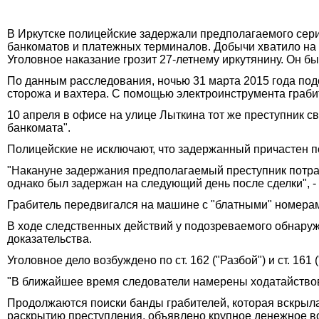
В Иркутске полицейские задержали предполагаемого сери
банкоматов и платежных терминалов. Добычи хватило на 
Уголовное наказание грозит 27-летнему иркутянину. Он 
По данным расследования, ночью 31 марта 2015 года под
сторожа и вахтера. С помощью электроинструмента граб
10 апреля в офисе на улице Лыткина тот же преступник 
банкомата".
Полицейские не исключают, что задержанный причастен 
"Накануне задержания предполагаемый преступник потр
однако был задержан на следующий день после сделки", -
Грабитель передвигался на машине с "блатными" номера
В ходе следственных действий у подозреваемого обнаруж
доказательства.
Уголовное дело возбуждено по ст. 162 ("Разбой") и ст. 161 
"В ближайшее время следователи намерены ходатайствова
Продолжаются поиски банды грабителей, которая вскрыла
раскрытию преступления, объявлено крупное денежное в