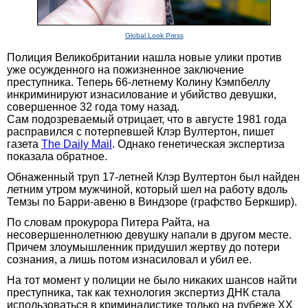
Global Look Press
Полиция Великобритании нашла новые улики против
уже осужденного на пожизненное заключение
преступника. Теперь 66-летнему Колину Кэмпбеллу
инкриминируют изнасилование и убийство девушки,
совершенное 32 года тому назад.
Сам подозреваемый отрицает, что в августе 1981 года
расправился с потерпевшей Клэр Вултертон, пишет
газета
The Daily Mail
. Однако генетическая экспертиза
показала обратное.
Обнаженный труп 17-летней Клэр Вултертон был найден
летним утром мужчиной, который шел на работу вдоль
Темзы по Барри-авеню в Виндзоре (графство Беркшир).
По словам прокурора Питера Райта, на
несовершеннолетнюю девушку напали в другом месте.
Причем злоумышленник придушил жертву до потери
сознания, а лишь потом изнасиловал и убил ее.
На тот момент у полиции не было никаких шансов найти
преступника, так как технология экспертиз ДНК стала
использоваться в криминалистике только на рубеже XX