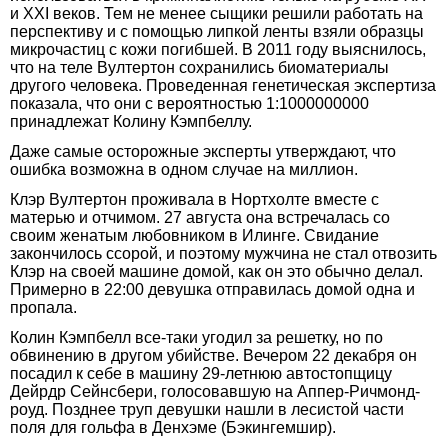
и XXI веков. Тем не менее сыщики решили работать на
перспективу и с помощью липкой ленты взяли образцы
микрочастиц с кожи погибшей. В 2011 году выяснилось,
что на теле Вултертон сохранились биоматериалы
другого человека. Проведенная генетическая экспертиза
показала, что они с вероятностью 1:1000000000
принадлежат Колину Кэмпбеллу.
Даже самые осторожные эксперты утверждают, что
ошибка возможна в одном случае на миллион.
Клэр Вултертон проживала в Нортхолте вместе с
матерью и отчимом. 27 августа она встречалась со
своим женатым любовником в Илинге. Свидание
закончилось ссорой, и поэтому мужчина не стал отвозить
Клэр на своей машине домой, как он это обычно делал.
Примерно в 22:00 девушка отправилась домой одна и
пропала.
Колин Кэмпбелл все-таки угодил за решетку, но по
обвинению в другом убийстве. Вечером 22 декабря он
посадил к себе в машину 29-летнюю автостопщицу
Дейрдр Сейнсбери, голосовавшую на Аппер-Ричмонд-
роуд. Позднее труп девушки нашли в лесистой части
поля для гольфа в Денхэме (Бэкингемшир).