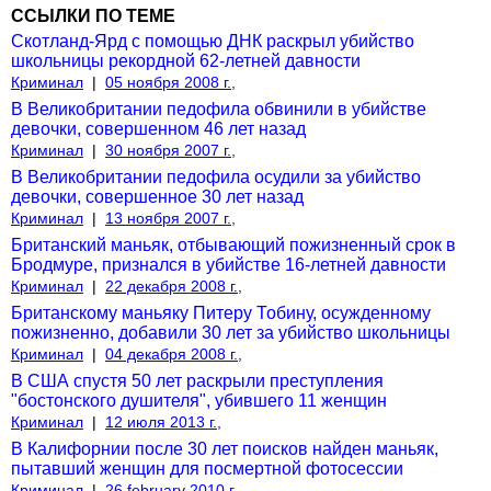
ССЫЛКИ ПО ТЕМЕ
Скотланд-Ярд с помощью ДНК раскрыл убийство
школьницы рекордной 62-летней давности
Криминал
|
05 ноября 2008 г.,
В Великобритании педофила обвинили в убийстве
девочки, совершенном 46 лет назад
Криминал
|
30 ноября 2007 г.,
В Великобритании педофила осудили за убийство
девочки, совершенное 30 лет назад
Криминал
|
13 ноября 2007 г.,
Британский маньяк, отбывающий пожизненный срок в
Бродмуре, признался в убийстве 16-летней давности
Криминал
|
22 декабря 2008 г.,
Британскому маньяку Питеру Тобину, осужденному
пожизненно, добавили 30 лет за убийство школьницы
Криминал
|
04 декабря 2008 г.,
В США спустя 50 лет раскрыли преступления
"бостонского душителя", убившего 11 женщин
Криминал
|
12 июля 2013 г.,
В Калифорнии после 30 лет поисков найден маньяк,
пытавший женщин для посмертной фотосессии
Криминал
|
26 february 2010 г.,