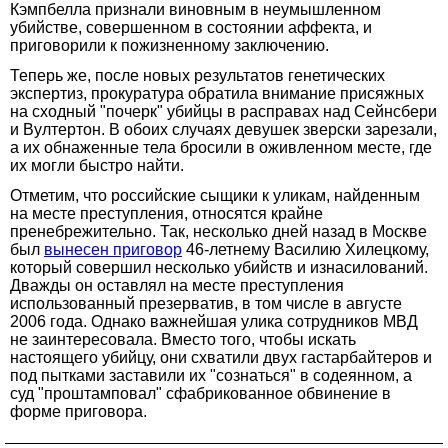
Кэмпбелла признали виновным в неумышленном
убийстве, совершенном в состоянии аффекта, и
приговорили к пожизненному заключению.
Теперь же, после новых результатов генетических
экспертиз, прокуратура обратила внимание присяжных
на сходный "почерк" убийцы в расправах над Сейнсбери
и Вултертон. В обоих случаях девушек зверски зарезали,
а их обнаженные тела бросили в оживленном месте, где
их могли быстро найти.
Отметим, что российские сыщики к уликам, найденным
на месте преступления, относятся крайне
пренебрежительно. Так, несколько дней назад в Москве
был
вынесен приговор
46-летнему Василию Хилецкому,
который совершил несколько убийств и изнасилований.
Дважды он оставлял на месте преступления
использованный презерватив, в том числе в августе
2006 года. Однако важнейшая улика сотрудников МВД
не заинтересовала. Вместо того, чтобы искать
настоящего убийцу, они схватили двух гастарбайтеров и
под пытками заставили их "сознаться" в содеянном, а
суд "проштамповал" сфабрикованное обвинение в
форме приговора.